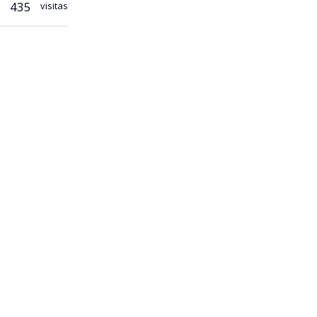
435
visitas
al 2026. El
ivel y que
o
o vikingo”
emes y
su hijo
ta.
 Noruega no