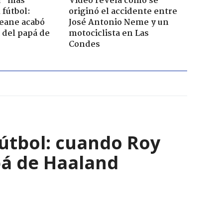
a" más
Video revela cómo se
 fútbol:
originó el accidente entre
eane acabó
José Antonio Neme y un
a del papá de
motociclista en Las
Condes
útbol: cuando Roy
pá de Haaland