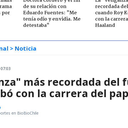
mails
Doctora Cordero y el fin
La "venganz
 trama
de su relación con
recordada del
s por
Eduardo Fuentes: "Me
cuando Roy K
tenía odio y envidia. Me
con la carrer
detestaba"
Haaland
nal
> Noticia
 07:03
nza" más recordada del f
bó con la carrera del pa
o
portes en BioBioChile