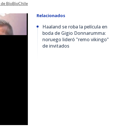
a de BioBioChile
Relacionados
Haaland se roba la película en
boda de Gigio Donnarumma:
noruego lideró "remo vikingo"
de invitados