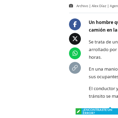
Archivo | Alex Díaz | Age
Un hombre que
camión en la
Se trata de un
arrollado por 
horas.
En una maniob
sus ocupantes
El conductor 
tránsito se m
¿ENCONTRASTE UN
ERROR?