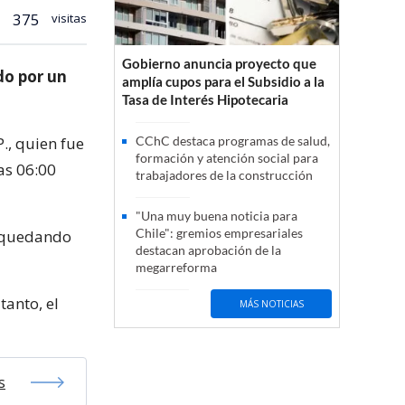
375
visitas
Gobierno anuncia proyecto que
do por un
amplía cupos para el Subsidio a la
Tasa de Interés Hipotecaria
P., quien fue
CChC destaca programas de salud,
formación y atención social para
las 06:00
trabajadores de la construcción
"Una muy buena noticia para
Chile": gremios empresariales
, quedando
destacan aprobación de la
megarreforma
anto, el
MÁS NOTICIAS
s