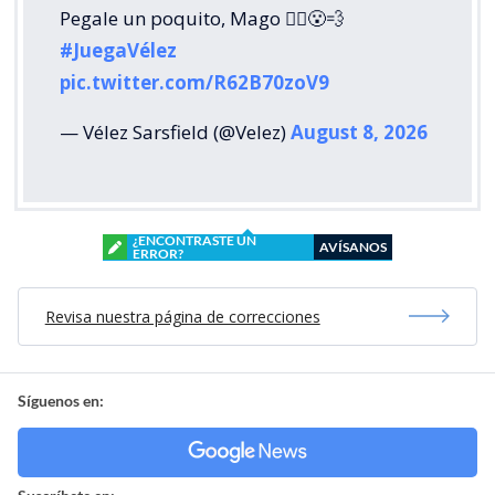
Pegale un poquito, Mago 🧙‍♂️😮‍💨
#JuegaVélez
pic.twitter.com/R62B70zoV9
— Vélez Sarsfield (@Velez)
August 8, 2026
¿ENCONTRASTE UN
AVÍSANOS
ERROR?
Revisa nuestra página de correcciones
Síguenos en: