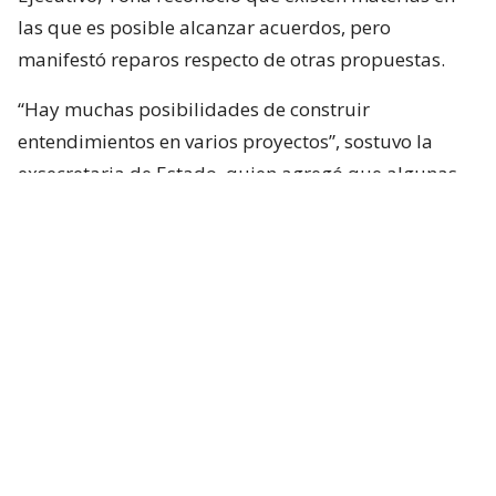
las que es posible alcanzar acuerdos, pero
manifestó reparos respecto de otras propuestas.
“Hay muchas posibilidades de construir
entendimientos en varios proyectos”, sostuvo la
exsecretaria de Estado, quien agregó que algunas
iniciativas generan dudas porque, a su juicio, son
“
conflictivas
” y al mismo tiempo “
innecesarias
“.
Entre estas últimas ubicó los cambios
constitucionales planteados por La Moneda. Tohá
también cuestionó la eventual creación de un nuevo
estado de excepción y la incorporación de nuevas
disposiciones vinculadas a seguridad en la
Constitución.