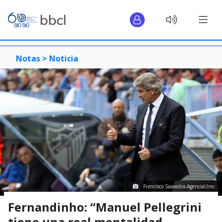
Notas >
Noticia
Francisco Saavedra-AgenciaUno
Fernandinho: “Manuel Pellegrini
tiene una real mentalidad