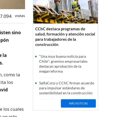
7.094
visitas
CChC destaca programas de
isten sino
salud, formación y atención social
para trabajadores de la
japón
construcción
 la
"Una muy buena noticia para
Chile": gremios empresariales
s.
destacan aprobación de la
megarreforma
n, como la
ita los
SalfaCorp y CChC firman acuerdo
para impulsar estándares de
vid
sostenibilidad en la construcción
MÁS NOTICIAS
e los cuales
s en este