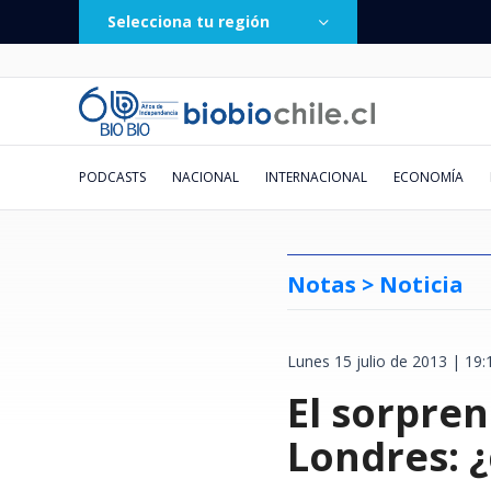
Selecciona tu región
PODCASTS
NACIONAL
INTERNACIONAL
ECONOMÍA
Notas >
Noticia
Lunes 15 julio de 2013 | 19:
Castro emplaza al Gobierno ante
Chile formaliza reinicio de
Almacenes de barrio: el pequeño
¿Por qué Vozinha no ha
Cazatalentos de Mega y bótox en
Metro para hoy, mantención
El "Factor Mera": el ministro de
Jornadas de adopción de gatitos
Caen dos hombres a
"De forma descarad
BTS desataría gran 
Vozinha aún espera
"Corrupción" y "ab
38 mil escritos ingr
"Hueón, tenemos fa
No botes tu dinero
fecha clave que definirá futuro
relaciones consulares con
negocio que también sufre el
aparecido con la tradicional
actores: "No he visto exigencias
para mañana
la Corte de Santiago que siempre
se tomarán 4 ciudades de Chile
El sorpre
violento secuestro
acusa a EEUU de am
turistas: casi se du
el motivo que frena
escandaloso": Criti
todos pierden la ca
Silber devela ante f
identificar si los a
del levantamiento del secreto
Venezuela
impacto del temporal
camiseta amarilla de arqueros de
de cirugía para estar en
vota a favor de los Lavín-Barriga
este sábado: revisa cómo
despojaron a víctim
empresa argentina p
búsquedas de hotele
refuerzo estrella d
VIP de US$100.000
entre Vargas y Lago
pueden consumirse
bancario
Colo Colo?
teleseries"
participar
le pegaron
con Huawei
Santiago
Social de Donald T
Migueles
vencimiento
Londres: 