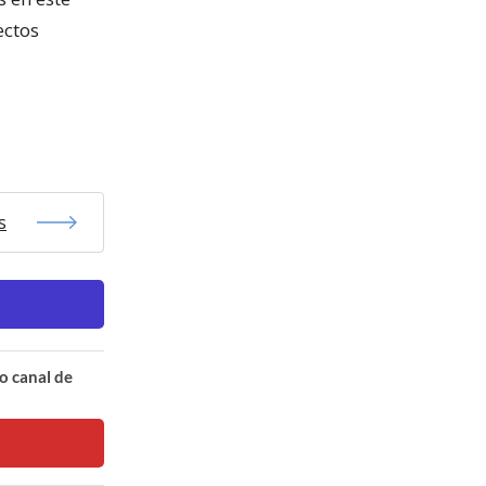
ectos
s
o canal de