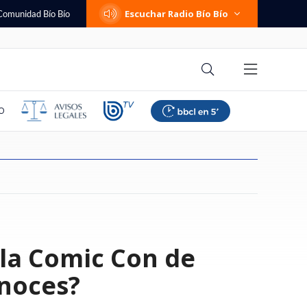
Escuchar Radio Bío Bío
Comunidad Bío Bío
O
za reinicio de
ega fábrica que
eguntas que debes
imer nexo financiero
negas analizó
e qué se investiga?
es, traslado a
no de estos
"Creo que recibió fondos
La nueva arremetida de Trump
Las comunas del sur que tendrán
Johnny Herrera felicitó en vivo a
Muere joven influencer que
Sylvia Plath: la necesidad
"Tratos crueles e inhumanos":
Las cinco preguntas que debes
la Comic Con de
onsulares con
lon Musk para los
 de renunciar a tu
 Kiblisky en La U:
ategia de la
brimiento: los
abras el enlace: la
públicos": Desbordes apunta a
contra el "turismo de
bajas en las tarifas de la luz
Aníbal Mosa por fichaje de
documentó su extraño cáncer y
dolorosa de cargar con algo
jueza denuncia vulneraciones a
hacerte antes de renunciar a tu
Tesla y robots
ersión del expdte.
mérico y se indignó:
retos de la orden
a por SMS que
"gobierno anterior" por
maternidad" en EEUU y la
según el Gobierno
Vozinha y lo elogió: "Siempre da
se transformó en estrella de
imputadas en Horwitz
trabajo
lenos
polémica con tuitero
ciudadanía por nacimiento
la cara"
TikTok
onoces?