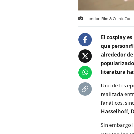
London Film & Comic Con
El cosplay es
que personifi
alrededor de
popularizado
literatura ha
Uno de los ep
realizada entr
fanáticos, sin
Hasselhoff, 
Sin embargo l
sorprenden po