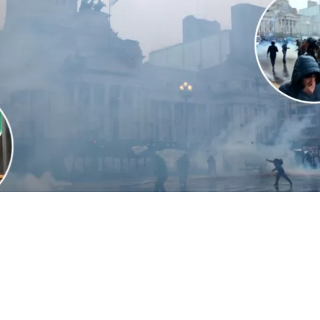
sociales)/ EFE | Edición BBCL
VER RESUMEN