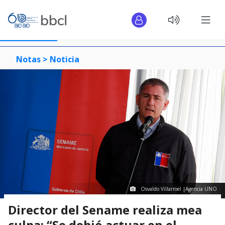
Notas >
Noticia
Osvaldo Villarroel |Agencia UNO
Director del Sename realiza mea
culpa: “Se debió actuar en el