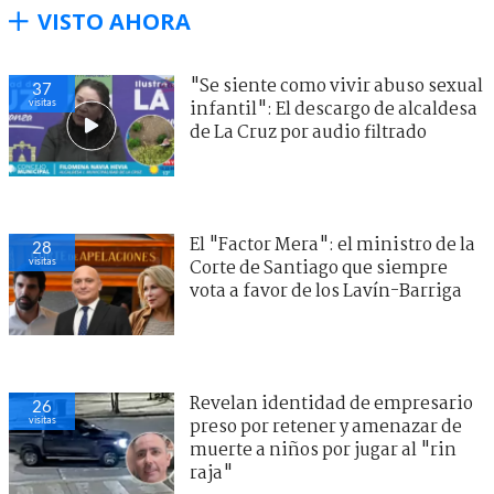
VISTO AHORA
"Se siente como vivir abuso sexual
37
visitas
infantil": El descargo de alcaldesa
de La Cruz por audio filtrado
El "Factor Mera": el ministro de la
28
visitas
Corte de Santiago que siempre
vota a favor de los Lavín-Barriga
Revelan identidad de empresario
26
visitas
preso por retener y amenazar de
muerte a niños por jugar al "rin
raja"