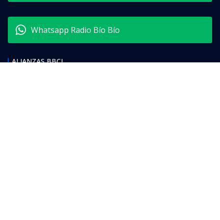
Whatsapp Radio Bío Bío
ALIANZAS BBCL
Internacional
Nacional
Especializados