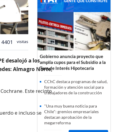
4401
visitas
Gobierno anuncia proyecto que
E desalojó a los
amplía cupos para el Subsidio a la
Tasa de Interés Hipotecaria
sedes: Almagro Norte,
CChC destaca programas de salud,
formación y atención social para
Cochrane. Este recinto
trabajadores de la construcción
"Una muy buena noticia para
Chile": gremios empresariales
cuerdo e incluso se
destacan aprobación de la
megarreforma