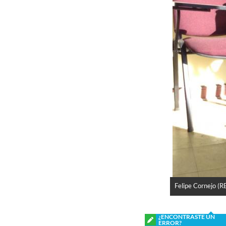
Felipe Cornejo (R
¿ENCONTRASTE UN
ERROR?