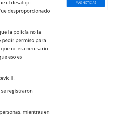
ue el desalojo
MÁS NOTICIAS
s fue desproporcionado
e la policía no la
e pedir permiso para
ó que no era necesario
que eso es
vic II.
 se registraron
 personas, mientras en