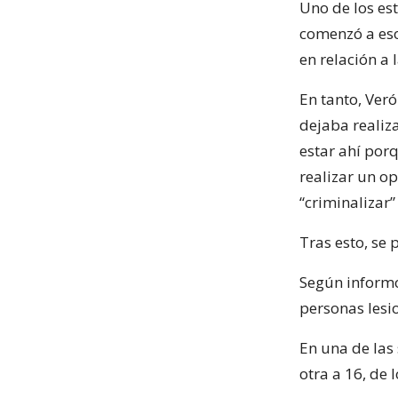
Uno de los est
comenzó a eso
en relación a
En tanto, Ver
dejaba realiz
estar ahí porq
realizar un o
“criminalizar”
Tras esto, se 
Según informó 
personas lesi
En una de las
otra a 16, de 