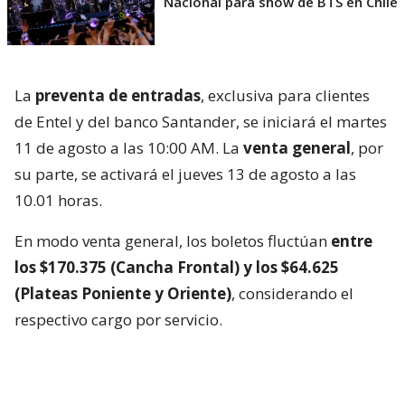
Nacional para show de BTS en Chile
La
preventa de entradas
, exclusiva para clientes
de Entel y del banco Santander, se iniciará el martes
11 de agosto a las 10:00 AM. La
venta general
, por
su parte, se activará el jueves 13 de agosto a las
10.01 horas.
En modo venta general, los boletos fluctúan
entre
los $170.375 (Cancha Frontal) y los $64.625
(Plateas Poniente y Oriente)
, considerando el
respectivo cargo por servicio.
La cuarta visita del colectivo estadounidense a Chile
se concretará un día después de la jornada de cierre