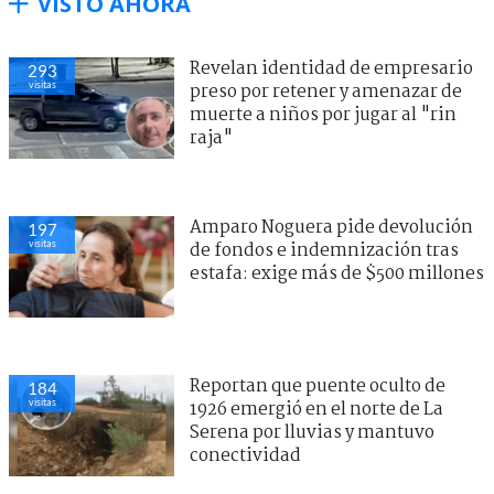
VISTO AHORA
Revelan identidad de empresario
293
visitas
preso por retener y amenazar de
muerte a niños por jugar al "rin
raja"
Amparo Noguera pide devolución
197
visitas
de fondos e indemnización tras
estafa: exige más de $500 millones
Reportan que puente oculto de
184
visitas
1926 emergió en el norte de La
Serena por lluvias y mantuvo
conectividad