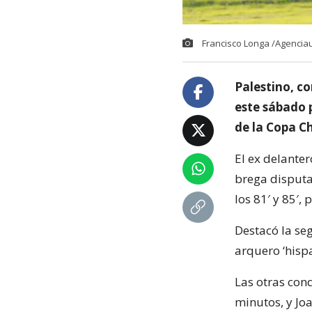
Francisco Longa /Agencia
Palestino, c
este sábado 
de la Copa Ch
El ex delanter
brega disputa
los 81′ y 85′,
Destacó la seg
arquero ‘hisp
Las otras conq
minutos, y Joao