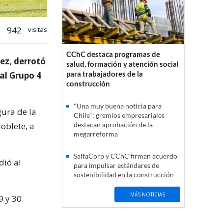
942
visitas
CChC destaca programas de
ez, derrotó
salud, formación y atención social
para trabajadores de la
al Grupo 4
construcción
"Una muy buena noticia para
gura de la
Chile": gremios empresariales
oblete, a
destacan aprobación de la
megarreforma
SalfaCorp y CChC firman acuerdo
dió al
para impulsar estándares de
sostenibilidad en la construcción
MÁS NOTICIAS
9 y 30