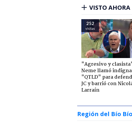
VISTO AHORA
252
visitas
"Agresivo y clasista
Neme llamó indigna
"QTLD" para defend
JC y barrió con Nicol
Larraín
Región del Bío Bí