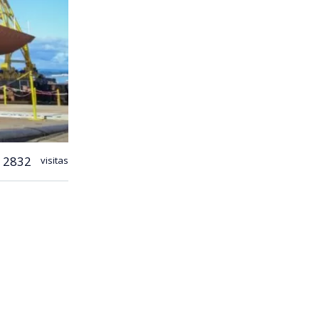
2832
visitas
o,
se inició
ósito
del
rmada
o Bío
.