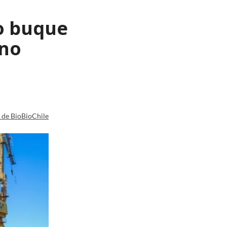
o buque
ano
a de BioBioChile