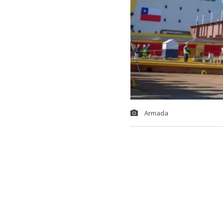
Armada
Con la tradici
la construcc
proyecto Escot
(ASMAR) en s