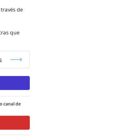
 través de
ntras que
s
o canal de