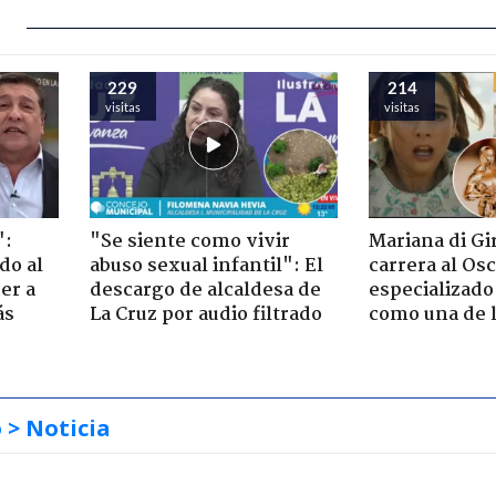
229
214
visitas
visitas
":
"Se siente como vivir
Mariana di Gi
do al
abuso sexual infantil": El
carrera al Os
er a
descargo de alcaldesa de
especializado
ás
La Cruz por audio filtrado
como una de l
o
> Noticia