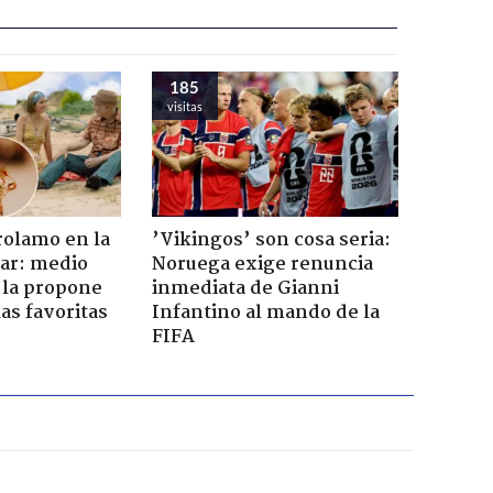
185
visitas
rolamo en la
’Vikingos’ son cosa seria:
car: medio
Noruega exige renuncia
 la propone
inmediata de Gianni
as favoritas
Infantino al mando de la
FIFA