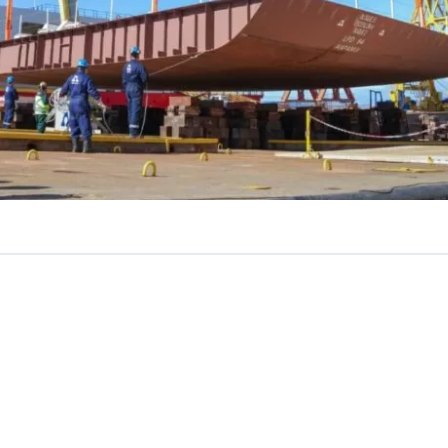
VER RESUMEN
onal puesta de la quilla, base central de la base del casc
ión del LPD-94 “Rapa Nui”, segundo buque multiprop
illón IV
que desarrolla Astilleros y Maestranzas de la A
u Planta Industrial de Talcahuano
, en la
región del Bí