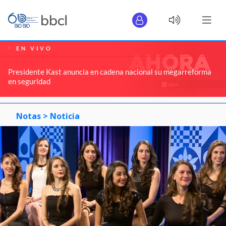
EN VIVO
Presidente Kast anuncia en cadena nacional su megarreforma
en seguridad
Notas >
Noticia