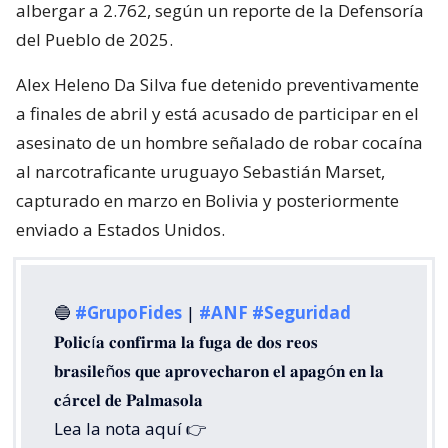
albergar a 2.762, según un reporte de la Defensoría
del Pueblo de 2025.
Alex Heleno Da Silva fue detenido preventivamente
a finales de abril y está acusado de participar en el
asesinato de un hombre señalado de robar cocaína
al narcotraficante uruguayo Sebastián Marset,
capturado en marzo en Bolivia y posteriormente
enviado a Estados Unidos.
🔵
#GrupoFides
|
#ANF
#Seguridad
𝐏𝐨𝐥𝐢𝐜í𝐚 𝐜𝐨𝐧𝐟𝐢𝐫𝐦𝐚 𝐥𝐚 𝐟𝐮𝐠𝐚 𝐝𝐞 𝐝𝐨𝐬 𝐫𝐞𝐨𝐬
𝐛𝐫𝐚𝐬𝐢𝐥𝐞ñ𝐨𝐬 𝐪𝐮𝐞 𝐚𝐩𝐫𝐨𝐯𝐞𝐜𝐡𝐚𝐫𝐨𝐧 𝐞𝐥 𝐚𝐩𝐚𝐠ó𝐧 𝐞𝐧 𝐥𝐚
𝐜á𝐫𝐜𝐞𝐥 𝐝𝐞 𝐏𝐚𝐥𝐦𝐚𝐬𝐨𝐥𝐚
Lea la nota aquí 👉