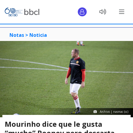
Notas >
Noticia
Archivo | nasmac (cc)
Mourinho dice que le gusta
“mucho” Rooney pero descarta