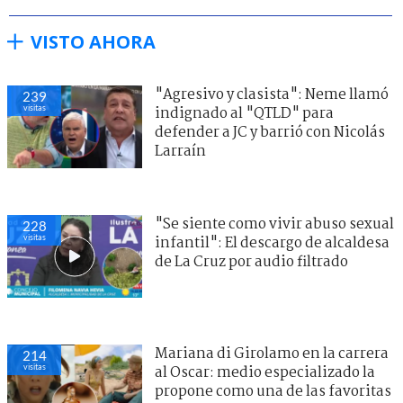
VISTO AHORA
"Agresivo y clasista": Neme llamó
239
visitas
indignado al "QTLD" para
defender a JC y barrió con Nicolás
Larraín
"Se siente como vivir abuso sexual
228
visitas
infantil": El descargo de alcaldesa
de La Cruz por audio filtrado
Mariana di Girolamo en la carrera
214
visitas
al Oscar: medio especializado la
propone como una de las favoritas