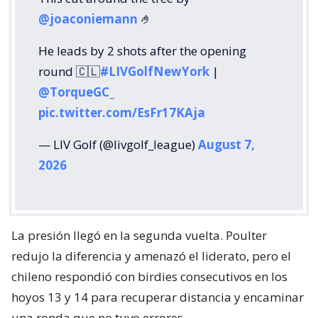
@joaconiemann
🤌
He leads by 2 shots after the opening
round 🇨🇱
#LIVGolfNewYork
|
@TorqueGC_
pic.twitter.com/EsFr17KAja
— LIV Golf (@livgolf_league)
August 7,
2026
La presión llegó en la segunda vuelta. Poulter
redujo la diferencia y amenazó el liderato, pero el
chileno respondió con birdies consecutivos en los
hoyos 13 y 14 para recuperar distancia y encaminar
una ronda que no tuvo errores.