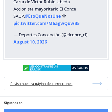
Carta de Víctor Rubio Ubeda
Accionista mayoritario El Conce
SADP.
#EsoQueNosUne
💜
pic.twitter.com/M6agwQuwB5
— Deportes Concepción (@elconce_cl)
August 10, 2026
¿ENCONTRASTE UN
AVÍSANOS
ERROR?
Revisa nuestra página de correcciones
Síguenos en: