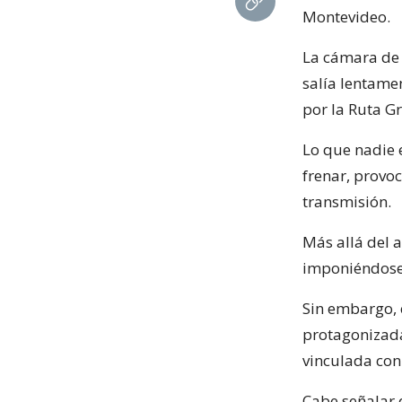
Montevideo.
La cámara de 
salía lentame
por la Ruta Gr
Lo que nadie e
frenar, provo
transmisión.
Más allá del 
imponiéndose
Sin embargo, 
protagonizada
vinculada con
Cabe señalar 