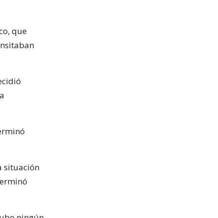
co, que
ansitaban
ecidió
la
terminó
a situación
terminó
hubo ningún