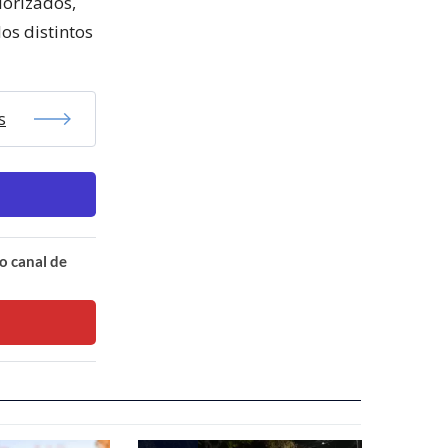
iorizados,
os distintos
s
o canal de