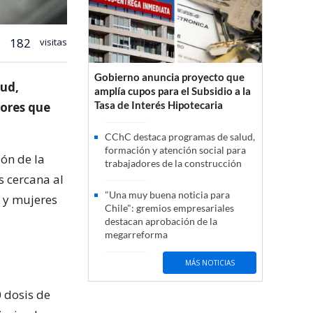
182
visitas
Gobierno anuncia proyecto que
lud,
amplía cupos para el Subsidio a la
Tasa de Interés Hipotecaria
yores que
CChC destaca programas de salud,
formación y atención social para
ón de la
trabajadores de la construcción
s cercana al
"Una muy buena noticia para
s y mujeres
Chile": gremios empresariales
destacan aprobación de la
megarreforma
MÁS NOTICIAS
 dosis de