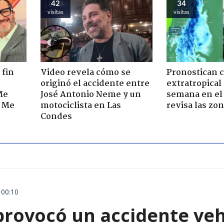
42
34
visitas
visitas
 fin
Video revela cómo se
Pronostican c
originó el accidente entre
extratropical
Me
José Antonio Neme y un
semana en el 
. Me
motociclista en Las
revisa las zo
Condes
 00:10
rovocó un accidente vehic