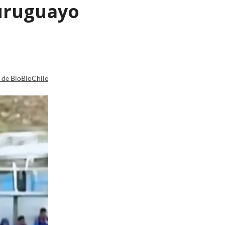
 uruguayo
a de BioBioChile