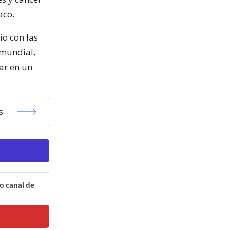
aco.
io con las
 mundial,
ar en un
s
o canal de