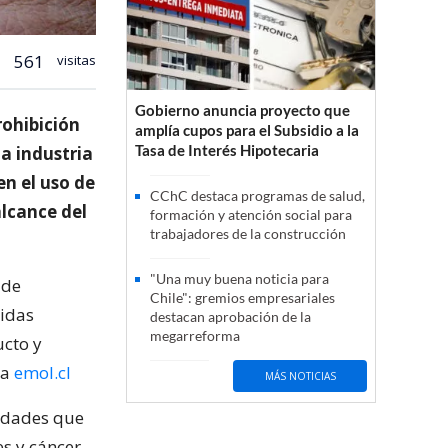
561
visitas
Gobierno anuncia proyecto que
rohibición
amplía cupos para el Subsidio a la
Tasa de Interés Hipotecaria
la industria
en el uso de
CChC destaca programas de salud,
alcance del
formación y atención social para
trabajadores de la construcción
"Una muy buena noticia para
 de
Chile": gremios empresariales
didas
destacan aprobación de la
megarreforma
ucto y
ca
emol.cl
MÁS NOTICIAS
medades que
es y cáncer