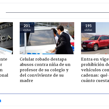
201
195
visitas
visitas
ente
Celular robado destapa
Entra en vige
or
abusos contra niña de un
prohibición d
ón
profesor de su colegio y
vehículos con
onal
del conviviente de su
cadenas: qué 
madre
cuánto cuesta
a