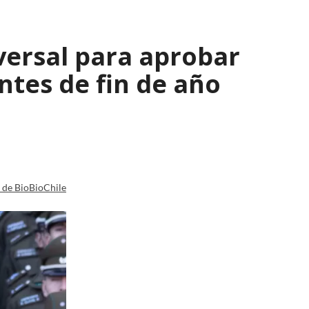
versal para aprobar
tes de fin de año
a de BioBioChile