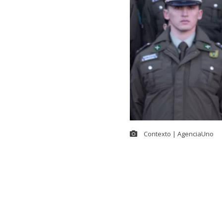
Contexto | AgenciaUno
El Gobierno s
Organizado y 