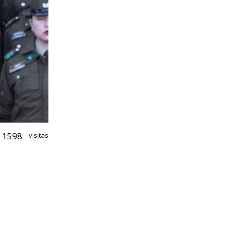
1598
visitas
ra el Crimen
e busca