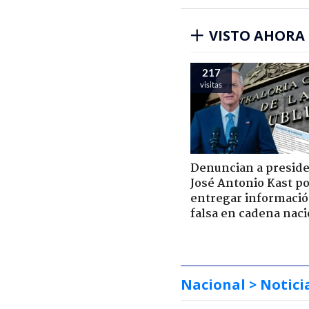
VISTO AHORA
217
visitas
Denuncian a presid
José Antonio Kast p
entregar informaci
falsa en cadena naci
Nacional
> Notici