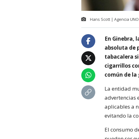
Hans Scott | Agencia UNO
En Ginebra, l
absoluta de p
tabacalera si
cigarrillos 
común de la 
La entidad mu
advertencias e
aplicables a 
evitando la c
El consumo de
pueden ser evi