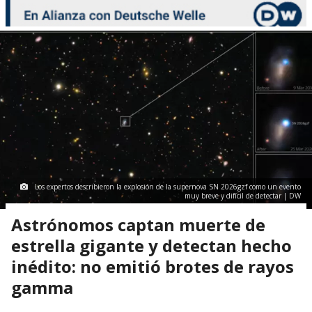
Los expertos describieron la explosión de la supernova SN 2026gzf como un evento
muy breve y difícil de detectar | DW
Astrónomos captan muerte de
estrella gigante y detectan hecho
inédito: no emitió brotes de rayos
gamma