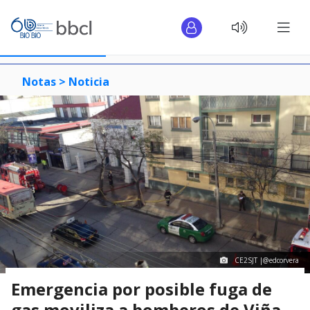
Notas >
Noticia
CE2SJT |@edcorvera
Emergencia por posible fuga de
gas moviliza a bomberos de Viña