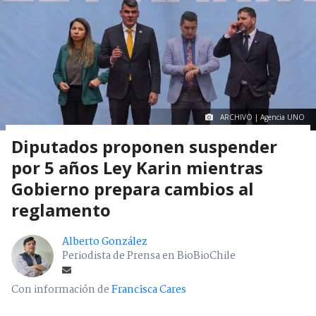
ARCHIVO | Agencia UNO
Diputados proponen suspender
por 5 años Ley Karin mientras
Gobierno prepara cambios al
reglamento
Alberto González
Periodista de Prensa en BioBioChile
Con información de
Francisca Cares