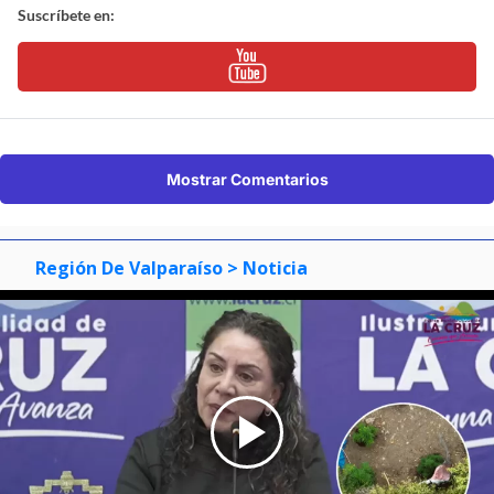
Suscríbete en:
Mostrar Comentarios
Región De Valparaíso
> Noticia