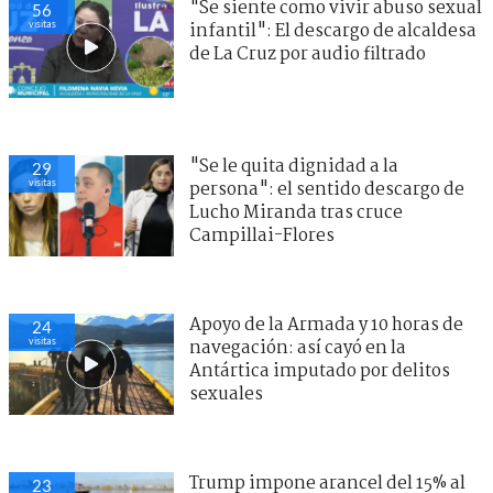
"Se siente como vivir abuso sexual
56
visitas
infantil": El descargo de alcaldesa
de La Cruz por audio filtrado
"Se le quita dignidad a la
29
visitas
persona": el sentido descargo de
Lucho Miranda tras cruce
Campillai-Flores
Apoyo de la Armada y 10 horas de
24
visitas
navegación: así cayó en la
Antártica imputado por delitos
sexuales
Trump impone arancel del 15% al
23