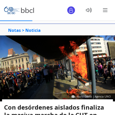
Notas >
Noticia
Mario Dávila | Agencia UNO
Con desórdenes aislados finaliza
la masiva marcha de la CUT en