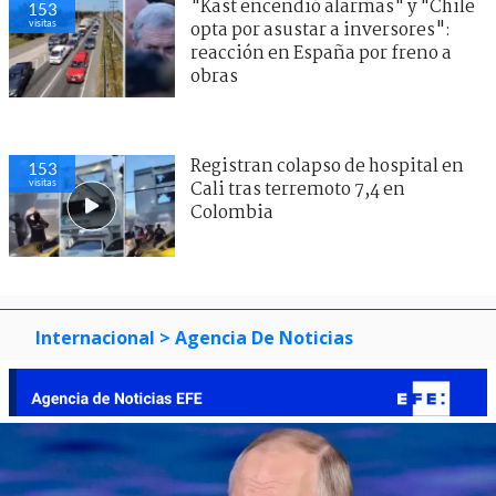
"Kast encendió alarmas" y "Chile
153
visitas
opta por asustar a inversores":
reacción en España por freno a
obras
Registran colapso de hospital en
153
visitas
Cali tras terremoto 7,4 en
Colombia
Internacional
> Agencia De Noticias