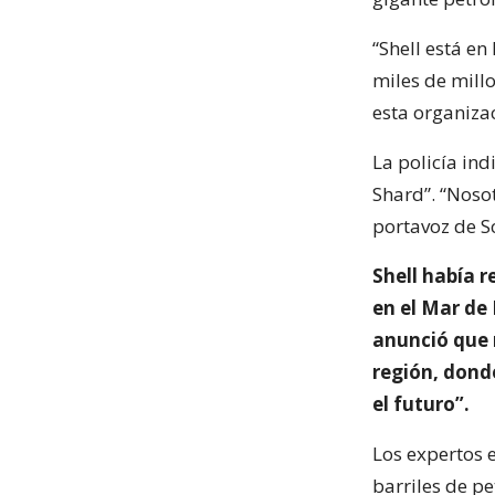
“Shell está en
miles de mill
esta organiza
La policía in
Shard”. “Nosot
portavoz de S
Shell había 
en el Mar de
anunció que 
región, dond
el futuro”.
Los expertos 
barriles de p