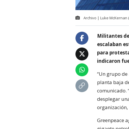
Archivo | Luke McKernan (
Militantes d
escalaban est
para protesta
indicaron fue
“Un grupo de a
planta baja de
comunicado. “
desplegar una 
organización,
Greenpeace ag
gigante petrol