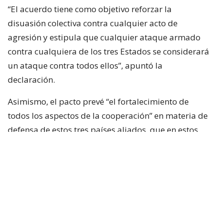
“El acuerdo tiene como objetivo reforzar la
disuasión colectiva contra cualquier acto de
agresión y estipula que cualquier ataque armado
contra cualquiera de los tres Estados se considerará
un ataque contra todos ellos”, apuntó la
declaración.
Asimismo, el pacto prevé “el fortalecimiento de
todos los aspectos de la cooperación” en materia de
defensa de estos tres países aliados, que en estos
momentos están participando además en los
esfuerzos de mediación para poner fin a las guerras
de Irán y de la Franja de Gaza, y en un contexto
especialmente crítico para Arabia Saudita.
Según la nota, el acuerdo fue firmado también