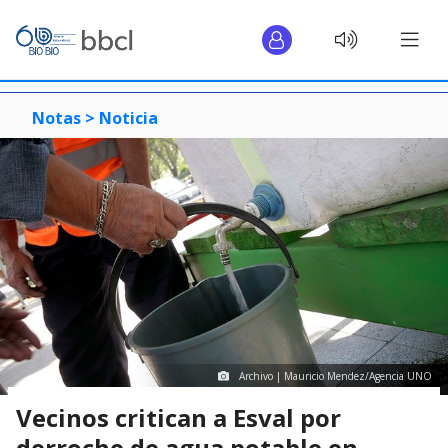
Notas >
Noticia
Archivo | Mauricio Mendez/Agencia UNO
Vecinos critican a Esval por
derroche de agua potable en