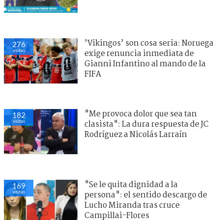
’Vikingos’ son cosa seria: Noruega
276
visitas
exige renuncia inmediata de
Gianni Infantino al mando de la
FIFA
"Me provoca dolor que sea tan
182
visitas
clasista": La dura respuesta de JC
Rodríguez a Nicolás Larraín
"Se le quita dignidad a la
169
visitas
persona": el sentido descargo de
Lucho Miranda tras cruce
Campillai-Flores