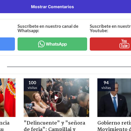
Mostrar Comentarios
Suscríbete en nuestro canal de
Suscríbete en nuestr
Whatsapp:
Youtube:
100
94
visitas
visitas
ncia
"Delincuente" y "señora
Gobierno retir
su
de feria": Campillai y
Movimiento d