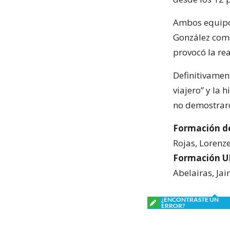
Ambos equipo
González come
provocó la re
Definitivament
viajero” y la 
no demostraro
Formación de
Rojas, Lorenze
Formación U
Abelairas, Jai
¿ENCONTRASTE UN
ERROR?