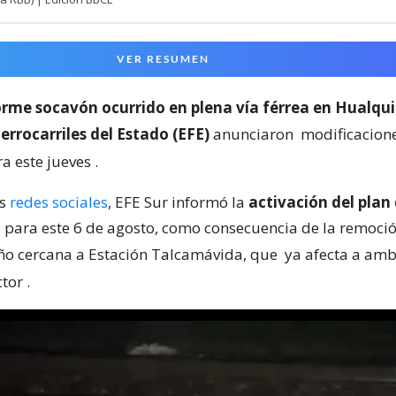
VER RESUMEN
rme socavón ocurrido en plena vía férrea en Hualqui
rrocarriles del Estado (EFE)
anunciaron
modificacion
a este jueves
.
us
redes sociales
, EFE Sur informó la
activación del plan
a
para este 6 de agosto, como consecuencia de la remoció
ño cercana a Estación Talcamávida, que
ya afecta a amb
ctor
.