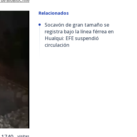
a de BioBioChile
Relacionados
Socavón de gran tamaño se
registra bajo la línea férrea en
Hualqui: EFE suspendió
circulación
1740
visitas