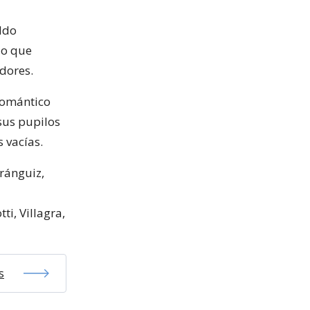
ldo
lo que
dores.
“romántico
 sus pupilos
 vacías.
Aránguiz,
i, Villagra,
s