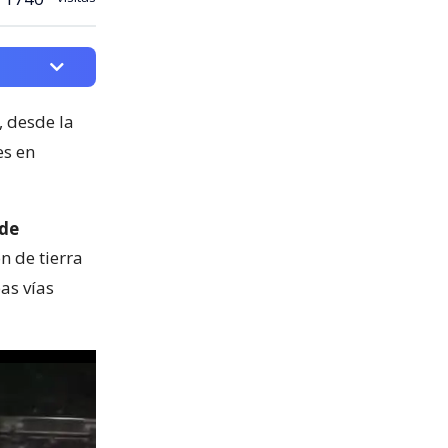
, desde la
es en
 de
n de tierra
as vías