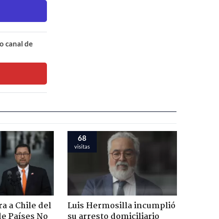
o canal de
68
visitas
a a Chile del
Luis Hermosilla incumplió
e Países No
su arresto domiciliario