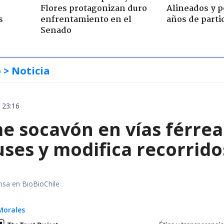
Flores protagonizan duro
Alineados y p
s
enfrentamiento en el
años de parti
Senado
o
> Noticia
 23:16
e socavón en vías férrea
uses y modifica recorrido
nsa en BioBioChile
Morales