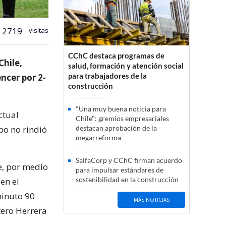
2719
visitas
CChC destaca programas de
Chile,
salud, formación y atención social
para trabajadores de la
ncer por 2-
construcción
"Una muy buena noticia para
ctual
Chile": gremios empresariales
ipo no rindió
destacan aprobación de la
megarreforma
SalfaCorp y CChC firman acuerdo
e, por medio
para impulsar estándares de
sostenibilidad en la construcción
en el
minuto 90
MÁS NOTICIAS
tero Herrera