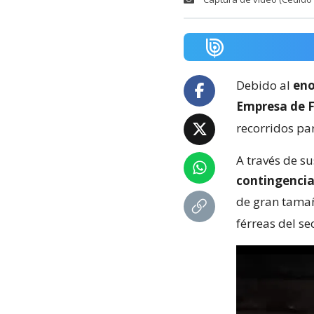
Debido al
eno
Empresa de Fe
recorridos par
A través de s
contingenci
de gran tama
férreas del se