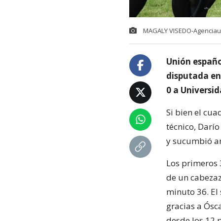
MAGALY VISEDO-Agencia
Unión español
disputada en
0 a Universid
Si bien el cua
técnico, Darío
y sucumbió an
Los primeros 
de un cabezaz
minuto 36. El 
gracias a Ósc
desde los 12 