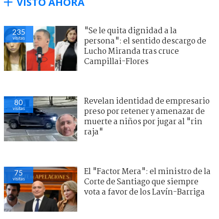
VISTO AHORA
"Se le quita dignidad a la
235
visitas
persona": el sentido descargo de
Lucho Miranda tras cruce
Campillai-Flores
Revelan identidad de empresario
80
visitas
preso por retener y amenazar de
muerte a niños por jugar al "rin
raja"
El "Factor Mera": el ministro de la
75
visitas
Corte de Santiago que siempre
vota a favor de los Lavín-Barriga