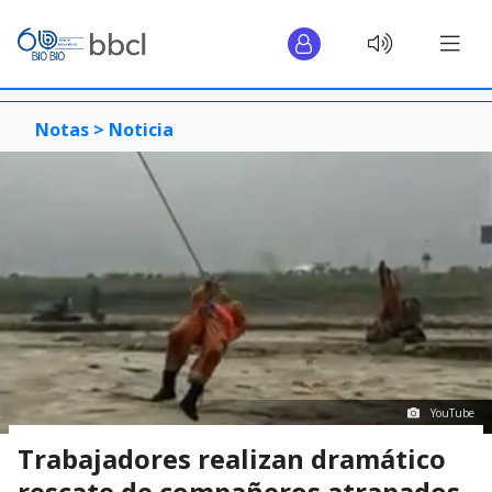
Notas >
Noticia
YouTube
Trabajadores realizan dramático
rescate de compañeros atrapados