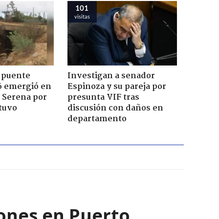
101
visitas
 puente
Investigan a senador
6 emergió en
Espinoza y su pareja por
a Serena por
presunta VIF tras
tuvo
discusión con daños en
departamento
lones en Puerto