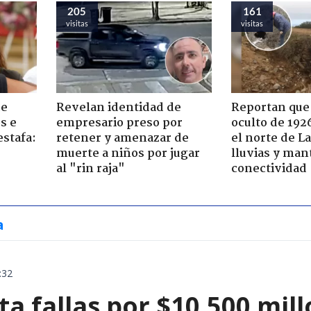
205
161
visitas
visitas
de
Revelan identidad de
Reportan que
s e
empresario preso por
oculto de 192
estafa:
retener y amenazar de
el norte de L
muerte a niños por jugar
lluvias y man
al "rin raja"
conectividad
a
:32
a fallas por $10.500 mil