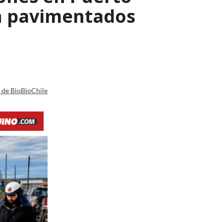
n pavimentados
a de BioBioChile