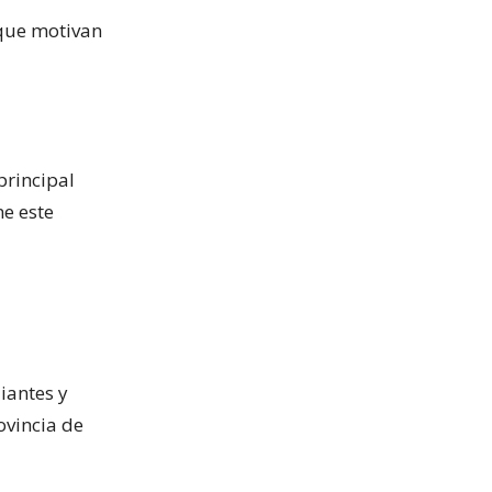
 que motivan
principal
ne este
iantes y
ovincia de