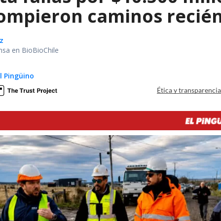
rompieron caminos recié
z
nsa en BioBioChile
El Pingüino
Ética y transparenci