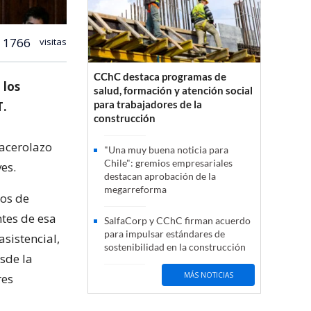
1766
visitas
CChC destaca programas de
 los
salud, formación y atención social
para trabajadores de la
T.
construcción
cacerolazo
"Una muy buena noticia para
Chile": gremios empresariales
es.
destacan aprobación de la
megarreforma
os de
tes de esa
SalfaCorp y CChC firman acuerdo
para impulsar estándares de
asistencial,
sostenibilidad en la construcción
sde la
MÁS NOTICIAS
res