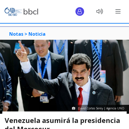
Notas >
Noticia
David Cortes Serey | Agencia UNO
Venezuela asumirá la presidencia
del Mercosur