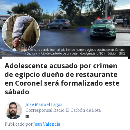
Imagen del sitio donde fue hallado herido hombre egipcio asesinado en Coronel
(Cedida); y foto de contexto de un detenido (Agencia UNO) | Edición BBCL
Adolescente acusado por crimen
de egipcio dueño de restaurante
en Coronel será formalizado este
sábado
José Manuel Lagos
Corresponsal Radio El Carbón de Lota
Publicado por
Jean Valencia