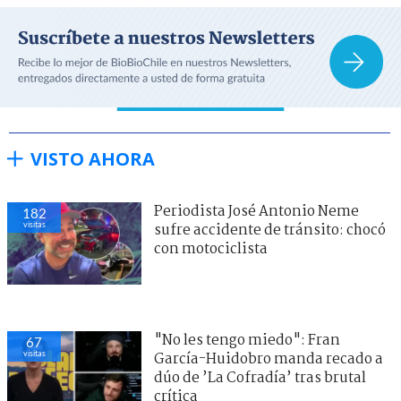
VISTO AHORA
Periodista José Antonio Neme
182
visitas
sufre accidente de tránsito: chocó
con motociclista
"No les tengo miedo": Fran
67
visitas
García-Huidobro manda recado a
dúo de ’La Cofradía’ tras brutal
crítica