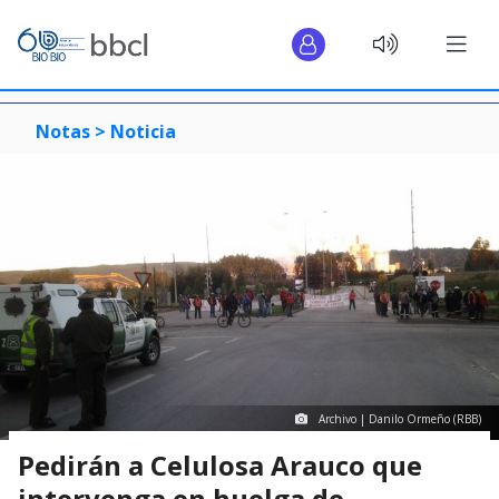
Notas >
Noticia
Archivo | Danilo Ormeño (RBB)
Pedirán a Celulosa Arauco que
intervenga en huelga de