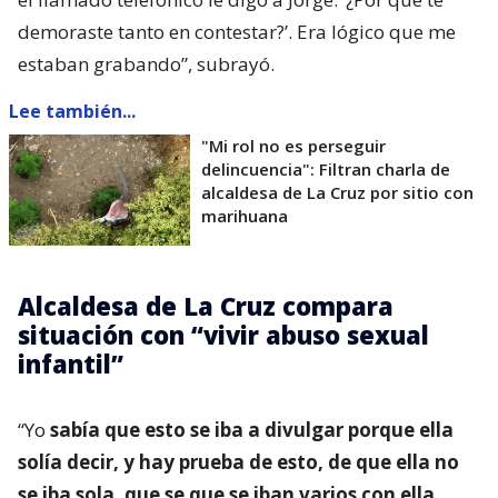
demoraste tanto en contestar?’. Era lógico que me
estaban grabando”, subrayó.
Lee también...
"Mi rol no es perseguir
delincuencia": Filtran charla de
alcaldesa de La Cruz por sitio con
marihuana
Alcaldesa de La Cruz compara
situación con “vivir abuso sexual
infantil”
“Yo
sabía que esto se iba a divulgar porque ella
solía decir, y hay prueba de esto, de que ella no
se iba sola, que se que se iban varios con ella
.