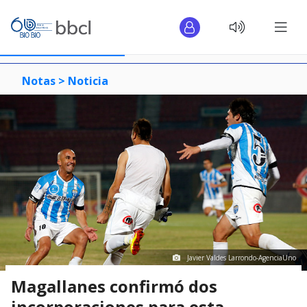
Notas >
Noticia
Javier Valdes Larrondo-AgenciaUno
Magallanes confirmó dos
incorporaciones para esta