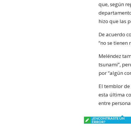
que, según rep
departamentos
hizo que las p
De acuerdo co
“no se tienen 
Meléndez tam
tsunami”, pero
por “algún c
El temblor de
esta última c
entre personas
¿ENCONTRASTE UN
ERROR?