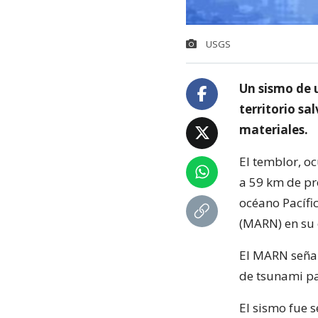
USGS
Un sismo de 
territorio s
materiales.
El temblor, o
a 59 km de pr
océano Pacífi
(MARN) en su 
El MARN señal
de tsunami pa
El sismo fue 