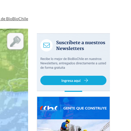
a de BioBioChile