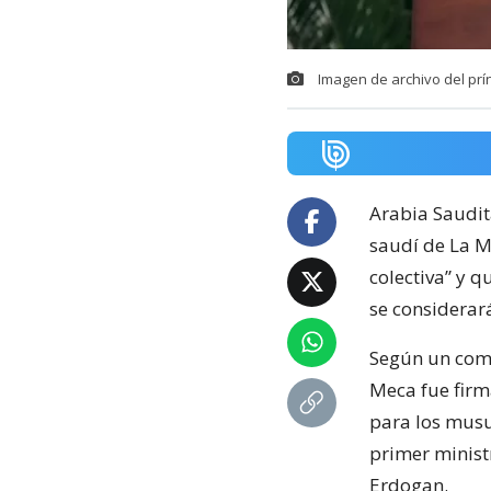
Imagen de archivo del pr
Arabia Saudit
saudí de La M
colectiva” y q
se considerará
Según un comu
Meca fue firm
para los musu
primer ministr
Erdogan.