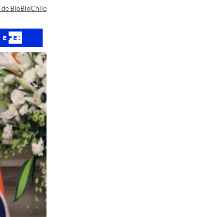
a de BioBioChile