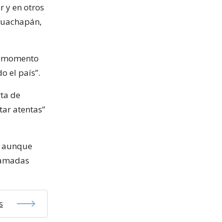
r y en otros
huachapán,
el momento
o el país”.
ta de
tar atentas”
s, aunque
llamadas
s