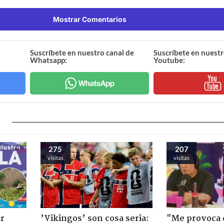
Mostrar Comentarios
Suscríbete en nuestro canal de
Suscríbete en nuestr
Whatsapp:
Youtube:
275
207
visitas
visitas
ir
’Vikingos’ son cosa seria:
"Me provoca 