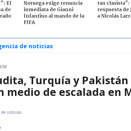
": El
Noruega exige renuncia
tan clasista":
sa de
inmediata de Gianni
respuesta de 
trado
Infantino al mando de la
a Nicolás Lar
FIFA
gencia de noticias
8:50
dita, Turquía y Pakistán
n medio de escalada en 
 de noticias
o