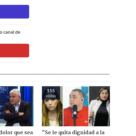
o canal de
155
visitas
dolor que sea
"Se le quita dignidad a la