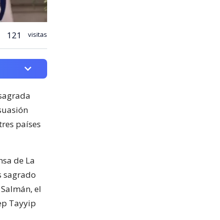
121
visitas
 sagrada
isuasión
tres países
nsa de La
s sagrado
 Salmán, el
cep Tayyip