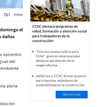
761
visitas
CChC destaca programas de
 domingo el
salud, formación y atención social
para trabajadores de la
o daños
construcción
"Una muy buena noticia para
su epicentro
Chile": gremios empresariales
guas del
destacan aprobación de la
megarreforma
o Ambiente
SalfaCorp y CChC firman acuerdo
para impulsar estándares de
sostenibilidad en la construcción
una alerta
MÁS NOTICIAS
oblación