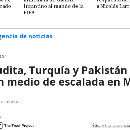
sa de
inmediata de Gianni
respuesta de 
trado
Infantino al mando de la
a Nicolás Lar
FIFA
gencia de noticias
8:50
dita, Turquía y Pakistán
n medio de escalada en 
 de noticias
o
Ética y transparenci