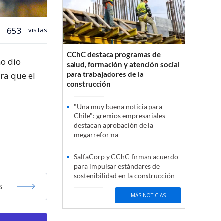
653
visitas
CChC destaca programas de
no dio
salud, formación y atención social
para trabajadores de la
ura que el
construcción
"Una muy buena noticia para
Chile": gremios empresariales
destacan aprobación de la
megarreforma
SalfaCorp y CChC firman acuerdo
para impulsar estándares de
sostenibilidad en la construcción
s
MÁS NOTICIAS