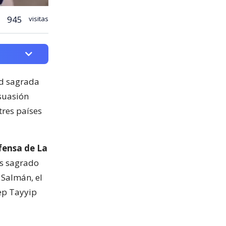
945
visitas
ad sagrada
isuasión
tres países
fensa de La
ás sagrado
 Salmán, el
cep Tayyip