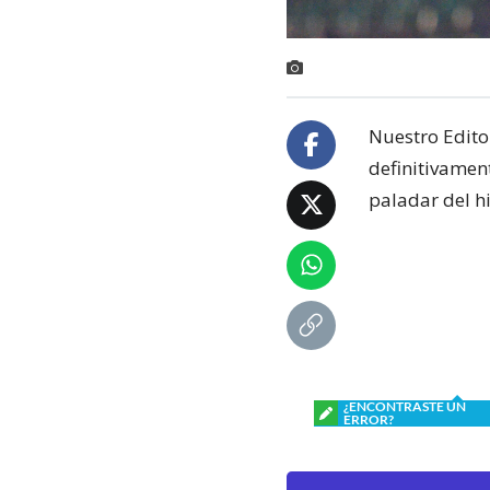
Nuestro Editor
definitivament
paladar del h
¿ENCONTRASTE UN
ERROR?