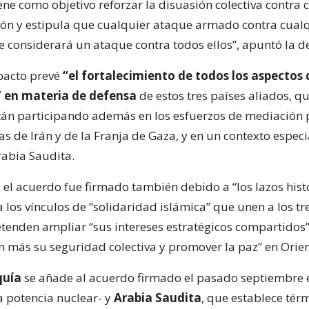
ene como objetivo reforzar la disuasión colectiva contra 
ión y estipula que cualquier ataque armado contra cualq
e considerará un ataque contra todos ellos”, apuntó la d
pacto prevé
“el fortalecimiento de todos los aspectos 
 en materia de defensa
de estos tres países aliados, qu
án participando además en los esfuerzos de mediación 
ras de Irán y de la Franja de Gaza, y en un contexto espe
rabia Saudita.
, el acuerdo fue firmado también debido a “los lazos hist
a los vínculos de “solidaridad islámica” que unen a los tr
tenden ampliar “sus intereses estratégicos compartidos
ún más su seguridad colectiva y promover la paz” en Orie
quía
se añade al acuerdo firmado el pasado septiembre 
a potencia nuclear- y
Arabia Saudita
, que establece tér