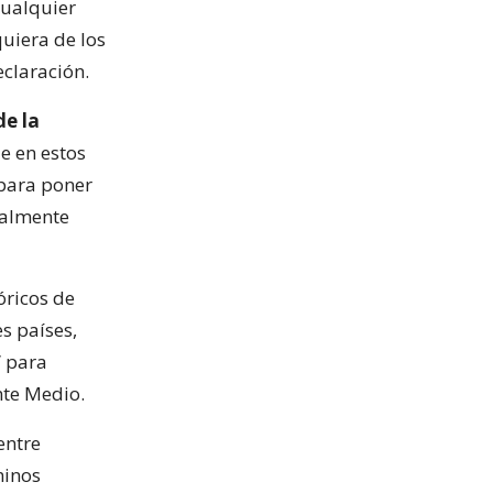
cualquier
uiera de los
eclaración.
de la
e en estos
para poner
cialmente
óricos de
es países,
” para
nte Medio.
entre
minos