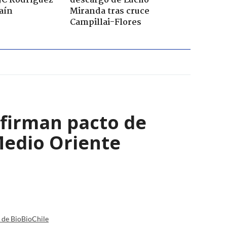
JC Rodríguez
descargo de Lucho
raín
Miranda tras cruce
Campillai-Flores
 firman pacto de
Medio Oriente
a de BioBioChile