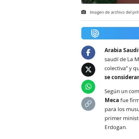
Imagen de archivo del pr
Arabia Saudi
saudí de La M
colectiva” y q
se considerar
Según un com
Meca
fue fir
para los musu
primer ministr
Erdogan.