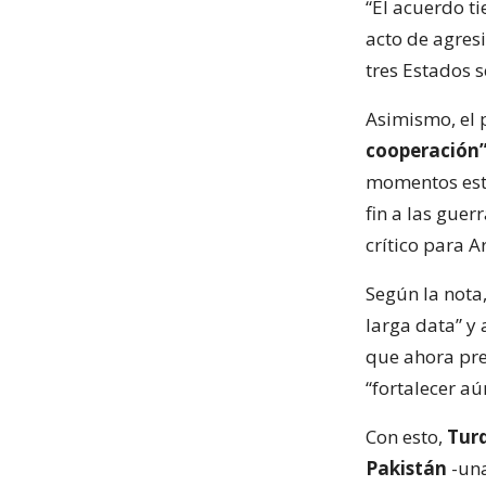
“El acuerdo ti
acto de agres
tres Estados s
Asimismo, el 
cooperación”
momentos est
fin a las guer
crítico para A
Según la nota
larga data” y 
que ahora pre
“fortalecer a
Con esto,
Tur
Pakistán
-un