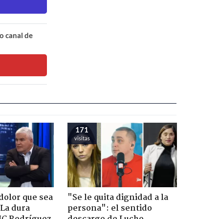
o canal de
171
visitas
dolor que sea
"Se le quita dignidad a la
 La dura
persona": el sentido