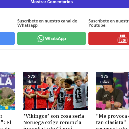
Mostrar Comentarios
Suscríbete en nuestro canal de
Suscríbete en nuestr
Whatsapp:
Youtube:
278
175
visitas
visitas
ir
’Vikingos’ son cosa seria:
"Me provoca 
": El
Noruega exige renuncia
tan clasista":