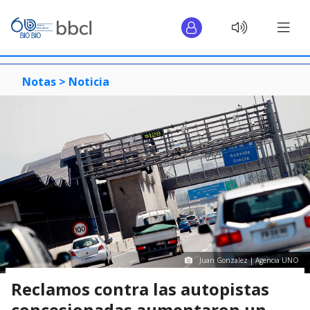
Notas >
Noticia
Juan Gonzalez | Agencia UNO
Reclamos contra las autopistas
concesionadas aumentaron un