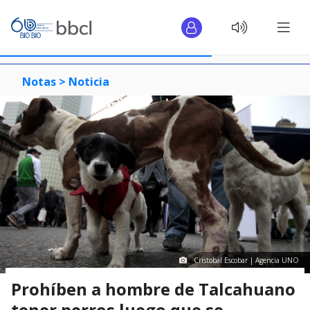
Notas >
Noticia
Cristobal Escobar | Agencia UNO
Prohíben a hombre de Talcahuano
tener perros luego que se