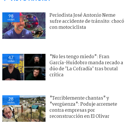
Periodista José Antonio Neme
98
visitas
sufre accidente de tránsito: chocó
con motociclista
"No les tengo miedo": Fran
47
visitas
García-Huidobro manda recado a
dúo de ’La Cofradía’ tras brutal
crítica
"Terriblemente chantas" y
28
visitas
"vergüenza": Poduje arremete
contra empresas por
reconstrucción en El Olivar