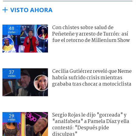
VISTO AHORA
Con chistes sobre salud de
48
visitas
Peñeteñe y arresto de Turrón: así
fue el retorno de Millenium Show
Cecilia Gutiérrez reveló que Neme
37
visitas
habría sufrido crisis mientras
grababa tras chocar a motociclista
Sergio Rojas le dijo "gorreada" y
29
visitas
"analfabeta" a Pamela Díaz y ella
contestó: "Después pide
disculpas"