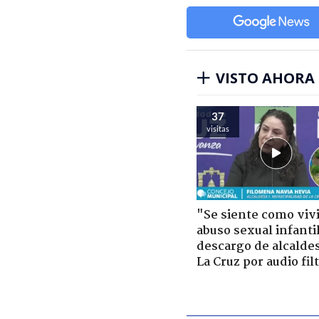
VISTO AHORA
37
visitas
"Se siente como viv
abuso sexual infantil
descargo de alcalde
La Cruz por audio fil