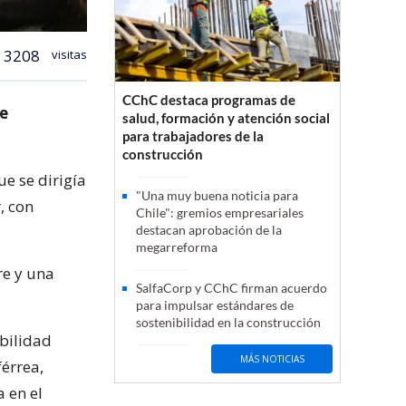
3208
visitas
CChC destaca programas de
ce
salud, formación y atención social
para trabajadores de la
construcción
e se dirigía
"Una muy buena noticia para
, con
Chile": gremios empresariales
destacan aprobación de la
megarreforma
re y una
SalfaCorp y CChC firman acuerdo
para impulsar estándares de
sostenibilidad en la construcción
bilidad
MÁS NOTICIAS
férrea,
 en el