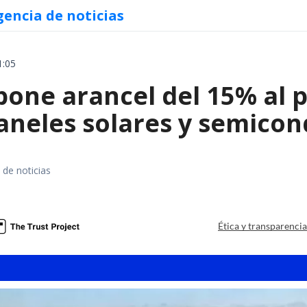
gencia de noticias
1:05
ne arancel del 15% al pol
paneles solares y semico
 de noticias
a
Ética y transparenci