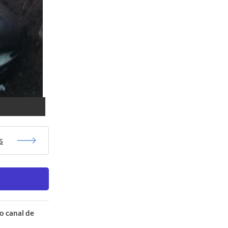
s
o canal de