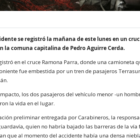
idente se registró la mañana de este lunes en un cru
en la comuna capitalina de Pedro Aguirre Cerda.
egistró en el cruce Ramona Parra, donde una camioneta qu
poniente fue embestida por un tren de pasajeros Terrasur
lán.
impacto, los dos pasajeros del vehículo menor -un homb
on la vida en el lugar.
ción preliminar entregada por Carabineros, la responsa
uardavía, quien no habría bajado las barreras de la vía 
n que al momento del accidente había una densa niebla