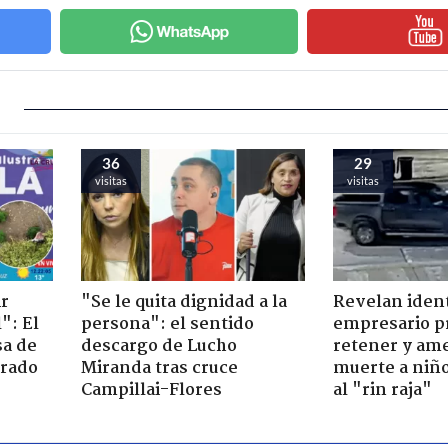
36
29
visitas
visitas
ir
"Se le quita dignidad a la
Revelan iden
": El
persona": el sentido
empresario p
sa de
descargo de Lucho
retener y am
trado
Miranda tras cruce
muerte a niño
Campillai-Flores
al "rin raja"