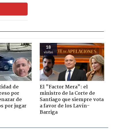
18
visitas
tidad de
El "Factor Mera": el
reso por
ministro de la Corte de
enazar de
Santiago que siempre vota
s por jugar
a favor de los Lavín-
Barriga