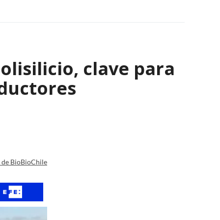
isilicio, clave para
nductores
a de BioBioChile