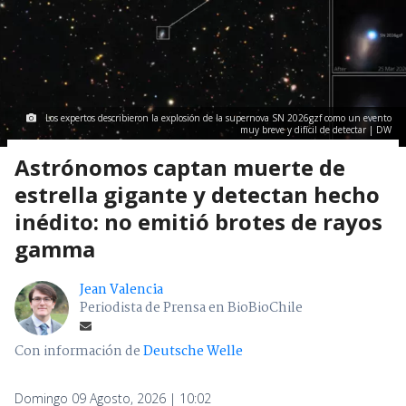
Los expertos describieron la explosión de la supernova SN 2026gzf como un evento
muy breve y difícil de detectar | DW
Astrónomos captan muerte de
estrella gigante y detectan hecho
inédito: no emitió brotes de rayos
gamma
Jean Valencia
Periodista de Prensa en BioBioChile
Con información de
Deutsche Welle
Domingo 09 Agosto, 2026 | 10:02