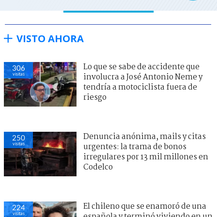
VISTO AHORA
Lo que se sabe de accidente que
306
visitas
involucra a José Antonio Neme y
tendría a motociclista fuera de
riesgo
Denuncia anónima, mails y citas
250
visitas
urgentes: la trama de bonos
irregulares por 13 mil millones en
Codelco
El chileno que se enamoró de una
224
visitas
española y terminó viviendo en un