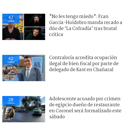
"No les tengo miedo": Fran
47
visitas
García-Huidobro manda recado a
dúo de ’La Cofradía’ tras brutal
crítica
Contraloría acredita ocupación
42
visitas
ilegal de bien fiscal por parte de
delegado de Kast en Chañaral
Adolescente acusado por crimen
28
visitas
de egipcio dueño de restaurante
en Coronel será formalizado este
sábado