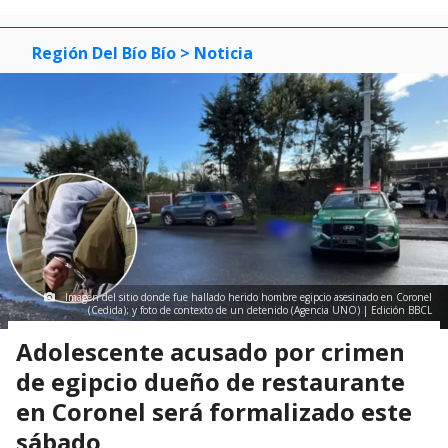
Región Del Bío Bío
> Noticia
Imagen del sitio donde fue hallado herido hombre egipcio asesinado en Coronel
(Cedida); y foto de contexto de un detenido (Agencia UNO) | Edición BBCL
Adolescente acusado por crimen
de egipcio dueño de restaurante
en Coronel será formalizado este
sábado