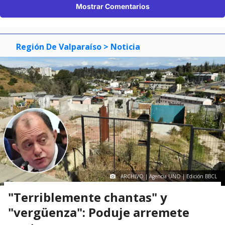
Mostrar Comentarios
Región De Valparaíso
> Noticia
ARCHIVO | Agencia UNO | Edición BBCL
"Terriblemente chantas" y
"vergüenza": Poduje arremete