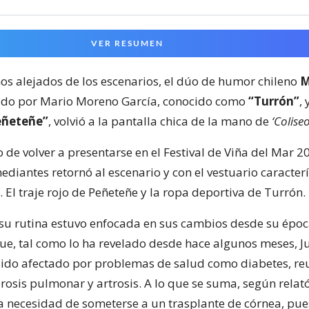
VER RESUMEN
ños alejados de los escenarios, el dúo de humor chileno
M
rado por Mario Moreno García, conocido como
“Turrón”
, 
eñeteñe”
, volvió a la pantalla chica de la mano de
‘Coliseo
o de volver a presentarse en el Festival de Viña del Mar 20
diantes retornó al escenario y con el vestuario caracterí
El traje rojo de Peñeteñe y la ropa deportiva de Turrón.
su rutina estuvo enfocada en sus cambios desde su épo
que, tal como lo ha revelado desde hace algunos meses, Ju
sido afectado por problemas de salud como diabetes, r
brosis pulmonar y artrosis. A lo que se suma, según relató
a necesidad de someterse a un trasplante de córnea, pue