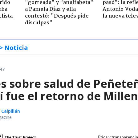
rido
"gorreada" y "analfabeta"
pasó": la ref
aba
a Pamela Díaz y ella
Antonio Voda
clista
contestó: "Después pide
la nueva tele
disculpas"
> Noticia
:47
s sobre salud de Peñeteñ
í fue el retorno de Mill
 Caipillán
gazine
Ética y transparenci