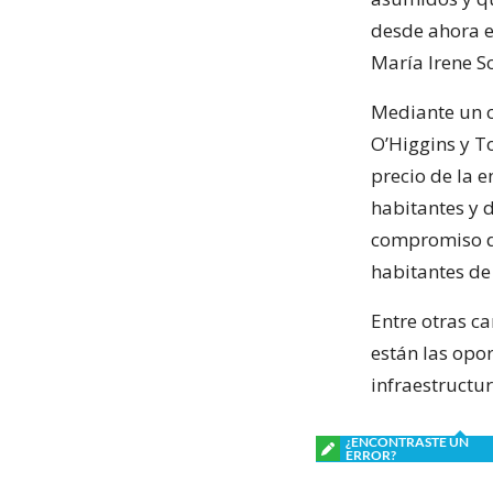
desde ahora e
María Irene S
Mediante un c
O’Higgins y To
precio de la e
habitantes y 
compromiso de
habitantes de
Entre otras c
están las opo
infraestructur
¿ENCONTRASTE UN
ERROR?