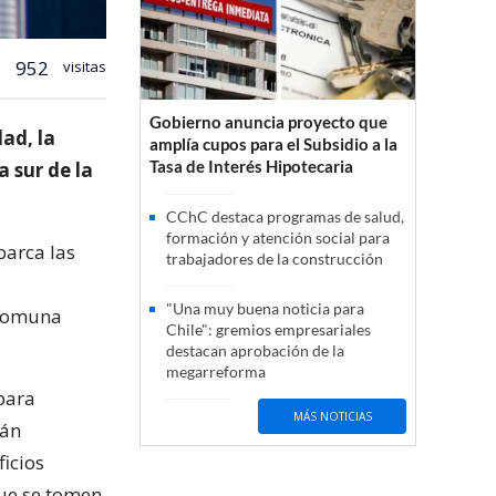
952
visitas
Gobierno anuncia proyecto que
ad, la
amplía cupos para el Subsidio a la
Tasa de Interés Hipotecaria
a sur de la
CChC destaca programas de salud,
formación y atención social para
barca las
trabajadores de la construcción
"Una muy buena noticia para
 comuna
Chile": gremios empresariales
destacan aprobación de la
megarreforma
para
MÁS NOTICIAS
tán
icios
ue se tomen