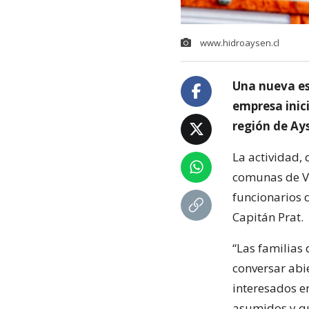
www.hidroaysen.cl
Una nueva es
empresa inici
región de Ay
La actividad, 
comunas de Vi
funcionarios 
Capitán Prat.
“Las familias
conversar abie
interesados e
asumidos y q