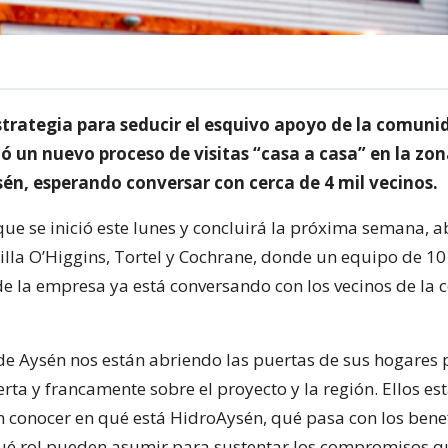
trategia para seducir el esquivo apoyo de la comunid
ó un nuevo proceso de visitas “casa a casa” en la zon
sén, esperando conversar con cerca de 4 mil vecinos.
que se inició este lunes y concluirá la próxima semana, a
lla O’Higgins, Tortel y Cochrane, donde un equipo de 10
de la empresa ya está conversando con los vecinos de la
 de Aysén nos están abriendo las puertas de sus hogares 
rta y francamente sobre el proyecto y la región. Ellos es
n conocer en qué está HidroAysén, qué pasa con los benef
ué rol pueden asumir para sustentar los compromisos q