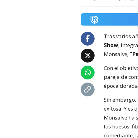
Tras varios a
Show
, integ
Monsalve,
“P
Con el objetiv
pareja de come
época dorada. 
Sin embargo, 
exitosa. Y es 
Monsalve ha 
los huesos, fi
comediante, l