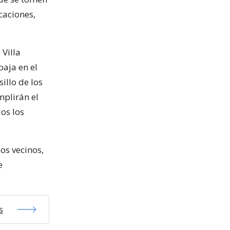
caciones,
Villa
baja en el
illo de los
plirán el
os los
os vecinos,
e
s