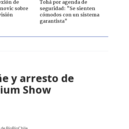
lexión de
Tohá por agenda de
novic sobre
seguridad: "Se sienten
visión
cómodos con un sistema
garantista"
e y arresto de
enium Show
a de BioBioChile