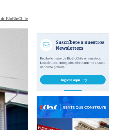
a de BioBioChile