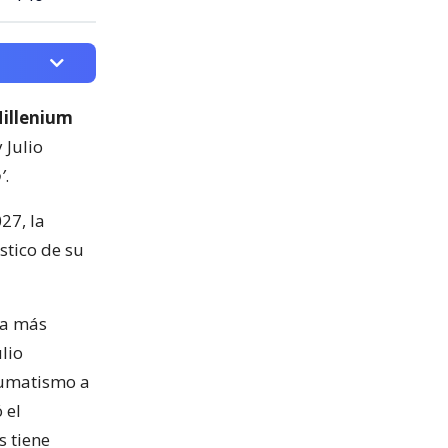
illenium
y Julio
’
.
27, la
stico de su
ca más
lio
eumatismo a
 el
s tiene