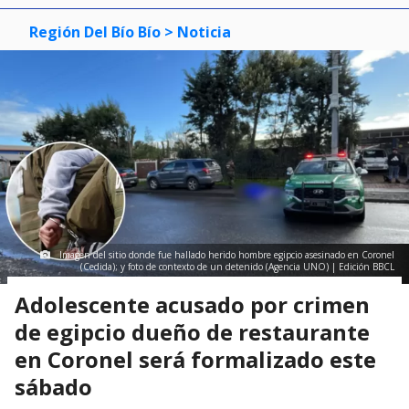
Región Del Bío Bío
> Noticia
Imagen del sitio donde fue hallado herido hombre egipcio asesinado en Coronel
(Cedida); y foto de contexto de un detenido (Agencia UNO) | Edición BBCL
Adolescente acusado por crimen
de egipcio dueño de restaurante
en Coronel será formalizado este
sábado