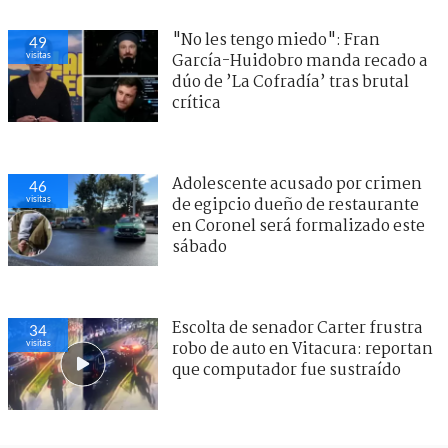
"No les tengo miedo": Fran
49
visitas
García-Huidobro manda recado a
dúo de ’La Cofradía’ tras brutal
crítica
Adolescente acusado por crimen
46
visitas
de egipcio dueño de restaurante
en Coronel será formalizado este
sábado
Escolta de senador Carter frustra
34
visitas
robo de auto en Vitacura: reportan
que computador fue sustraído