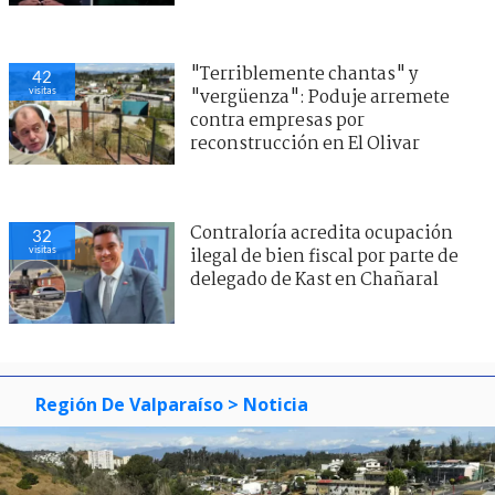
"Terriblemente chantas" y
41
visitas
"vergüenza": Poduje arremete
contra empresas por
reconstrucción en El Olivar
Contraloría acredita ocupación
31
visitas
ilegal de bien fiscal por parte de
delegado de Kast en Chañaral
Región De Valparaíso
> Noticia