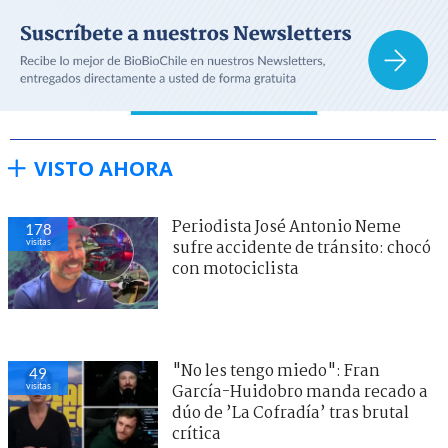
VISTO AHORA
Periodista José Antonio Neme
171
visitas
sufre accidente de tránsito: chocó
con motociclista
"No les tengo miedo": Fran
48
visitas
García-Huidobro manda recado a
dúo de ’La Cofradía’ tras brutal
crítica