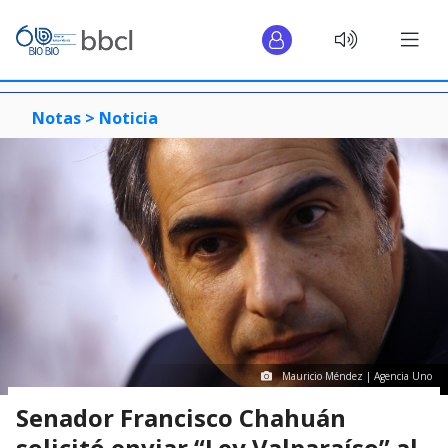
Notas >
Noticia
Mauricio Méndez | Agencia Uno
Senador Francisco Chahuán
solicitó enviar “Ley Valparaíso” al