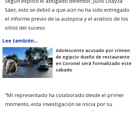
Según explicó el abogado defensor, Julio Loayza
Sáez, esto se debió a que aún no ha sido entregado
el informe previo de la autopsia y el análisis de los
sitios del suceso.
Lee también...
Adolescente acusado por crimen
de egipcio dueño de restaurante
en Coronel será formalizado este
sábado
“Mi representado ha colaborado desde el primer
momento, esta investigación se inicia por su
colaboración junto con su madre
, ellos se
apersonaron en la Cuarta Comisaría acá de
Coronel y dieron cuenta del hecho”,
relató,