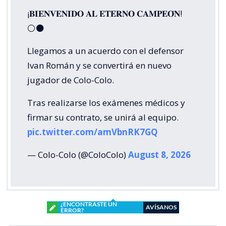
¡𝐁𝐈𝐄𝐍𝐕𝐄𝐍𝐈𝐃𝐎 𝐀𝐋 𝐄𝐓𝐄𝐑𝐍𝐎 𝐂𝐀𝐌𝐏𝐄𝐎́𝐍!
⚪⚫
Llegamos a un acuerdo con el defensor
Ivan Román y se convertirá en nuevo
jugador de Colo-Colo.
Tras realizarse los exámenes médicos y
firmar su contrato, se unirá al equipo.
pic.twitter.com/amVbnRK7GQ
— Colo-Colo (@ColoColo)
August 8, 2026
¿ENCONTRASTE UN
AVÍSANOS
ERROR?