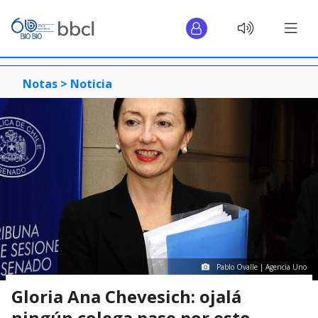
Notas >
Noticia
Pablo Ovalle | Agencia Uno
Gloria Ana Chevesich: ojalá
ningún colega pase por esto,