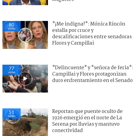
"¡Me indigna!": Mónica Rincón
80
visitas
estalla por cruce y
descalificaciones entre senadoras
Flores y Campillai
"Delincuente" y "señora de feria":
77
visitas
Campillai y Flores protagonizan
duro enfrentamiento en el Senado
Reportan que puente oculto de
51
visitas
1926 emergió en el norte de La
Serena por lluvias y mantuvo
conectividad