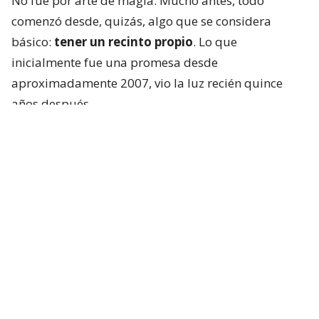
No fue por arte de magia. Mucho antes, todo
comenzó desde, quizás, algo que se considera
básico:
tener un recinto propio
. Lo que
inicialmente fue una promesa desde
aproximadamente 2007, vio la luz recién quince
años después.
Cuando no había cancha
Hablar de
Claudia Schüler
no es solo referirse a
una referente que peleó hasta sus últimos días
contra el cáncer, sino también a alguien que lo dejó
todo y también luchó por hacer crecer el deporte.
Al respecto, un centro deportivo para jugar hockey
césped fue tema por años.