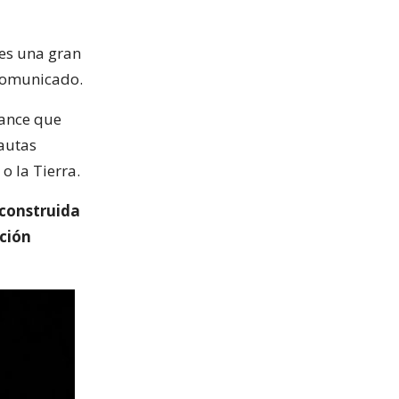
 es una gran
 comunicado.
cance que
nautas
o la Tierra.
 construida
ación