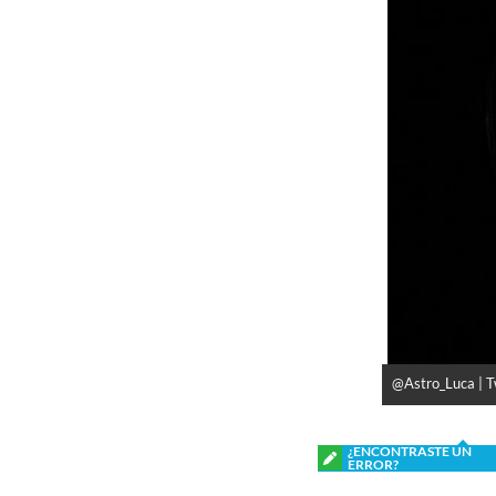
@Astro_Luca | T
¿ENCONTRASTE UN
ERROR?