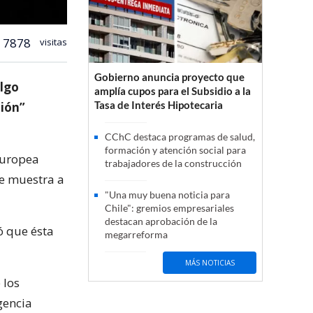
7878
visitas
Gobierno anuncia proyecto que
algo
amplía cupos para el Subsidio a la
Tasa de Interés Hipotecaria
ción”
CChC destaca programas de salud,
formación y atención social para
Europea
trabajadores de la construcción
ue muestra a
"Una muy buena noticia para
Chile": gremios empresariales
destacan aprobación de la
tó que ésta
megarreforma
MÁS NOTICIAS
 los
gencia