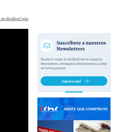
a de BioBioChile