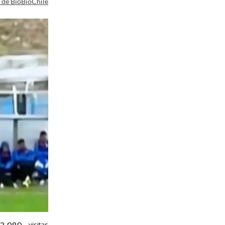
a de BioBioChile
visitas