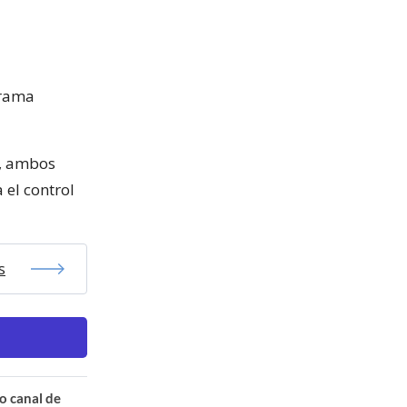
grama
s, ambos
 el control
s
o canal de