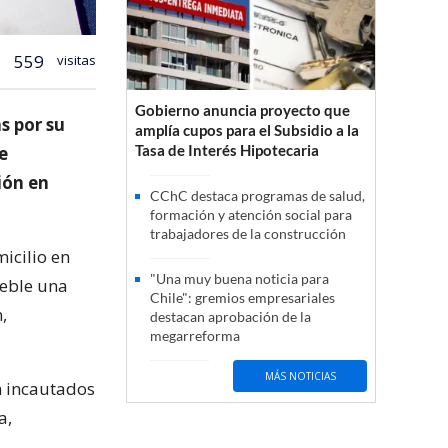
559
visitas
Gobierno anuncia proyecto que
s por su
amplía cupos para el Subsidio a la
Tasa de Interés Hipotecaria
e
ión en
CChC destaca programas de salud,
formación y atención social para
trabajadores de la construcción
icilio en
"Una muy buena noticia para
eble una
Chile": gremios empresariales
,
destacan aprobación de la
megarreforma
MÁS NOTICIAS
n incautados
a,