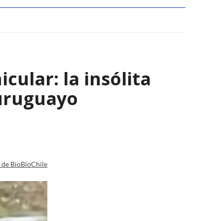
ular: la insólita
 uruguayo
a de BioBioChile