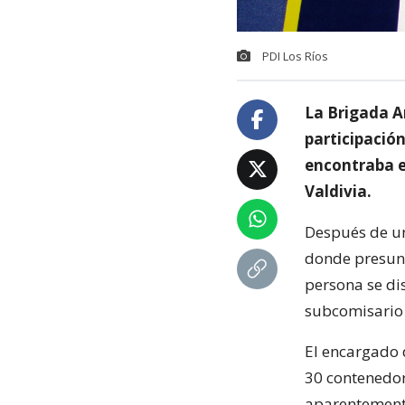
PDI Los Ríos
La Brigada A
participación
encontraba e
Valdivia.
Después de un 
donde presun
persona se dis
subcomisario 
El encargado 
30 contenedor
aparentemente