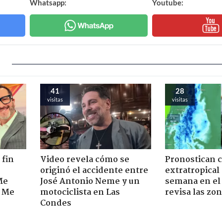
Whatsapp:
Youtube:
41
28
visitas
visitas
 fin
Video revela cómo se
Pronostican c
originó el accidente entre
extratropical
Me
José Antonio Neme y un
semana en el 
. Me
motociclista en Las
revisa las zo
Condes