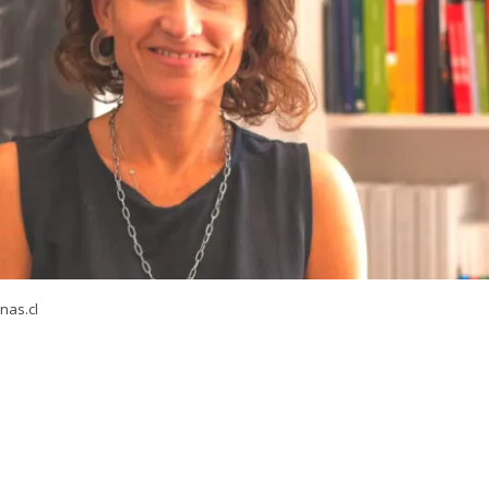
nas.cl
VER RESUMEN
armen Soza
confirmó a
La Radio
que presentó su
renu
cutiva de Ideas Republicanas
, el centro de estudios asoci