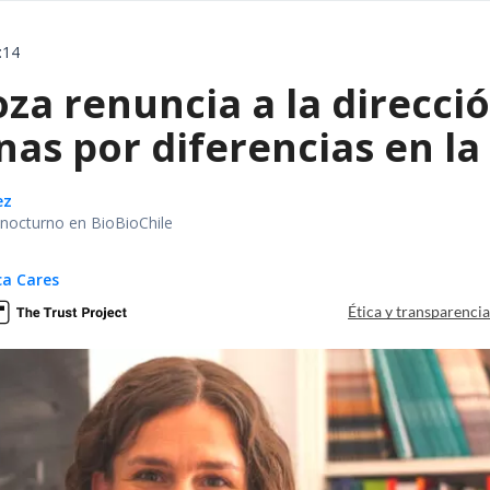
:14
a renuncia a la direcció
as por diferencias en la
ez
r nocturno en BioBioChile
ca Cares
Ética y transparenci