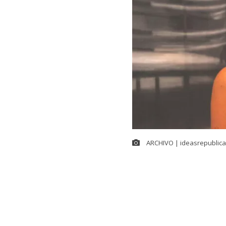
ARCHIVO | ideasrepublica
La abogada
C
directora eje