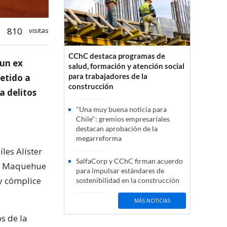
810
visitas
CChC destaca programas de
 un ex
salud, formación y atención social
para trabajadores de la
etido a
construcción
a delitos
"Una muy buena noticia para
Chile": gremios empresariales
destacan aprobación de la
megarreforma
les Alíster
SalfaCorp y CChC firman acuerdo
ros Maquehue
para impulsar estándares de
y cómplice
sostenibilidad en la construcción
MÁS NOTICIAS
s de la