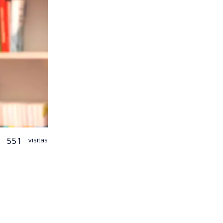
551
visitas
ncia como
ado al