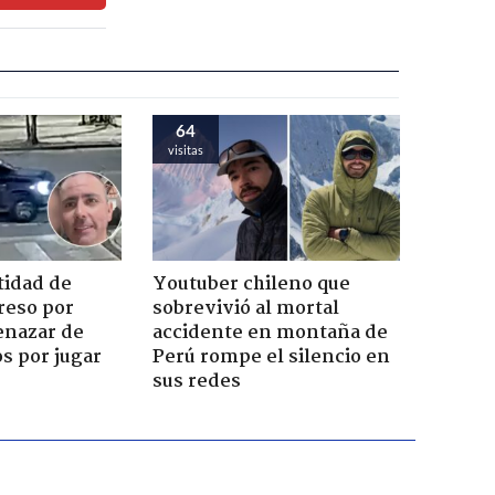
64
visitas
tidad de
Youtuber chileno que
reso por
sobrevivió al mortal
enazar de
accidente en montaña de
s por jugar
Perú rompe el silencio en
sus redes