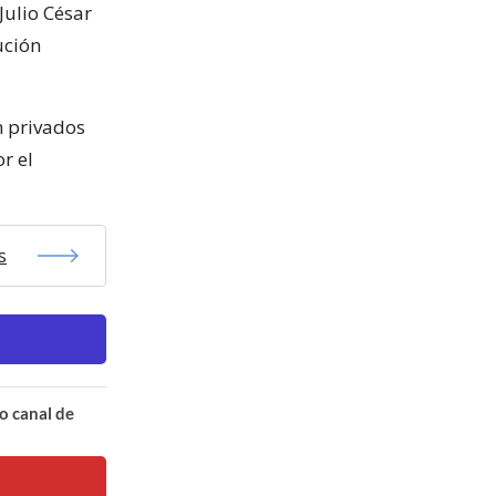
Julio César
ución
n privados
r el
s
o canal de