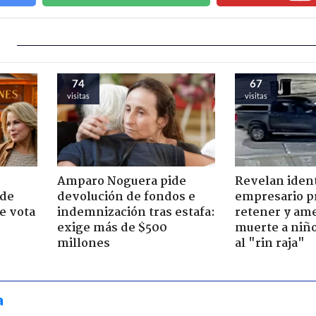
74
67
visitas
visitas
Amparo Noguera pide
Revelan iden
 de
devolución de fondos e
empresario p
e vota
indemnización tras estafa:
retener y am
-
exige más de $500
muerte a niño
millones
al "rin raja"
a