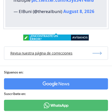
múltiple
pic.twitter.com/k3yxS4Y4MG
— ElBuni (@therealbuni)
August 8, 2026
¿ENCONTRASTE UN
AVÍSANOS
ERROR?
Revisa nuestra página de correcciones
Síguenos en:
Suscríbete en: