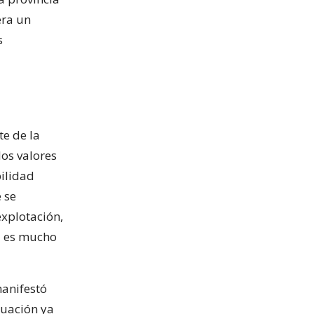
era un
s
te de la
os valores
bilidad
 se
xplotación,
ad es mucho
manifestó
tuación ya