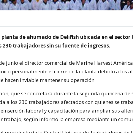
la planta de ahumado de Delifish ubicada en el sector
 230 trabajadores sin su fuente de ingresos.
de junio el director comercial de Marine Harvest América
icó personalmente el cierre de la planta debido a los al
e hacen inviable mantener su operación.
ión, que se concretará durante la segunda quincena de 
a a los 230 trabajadores afectados con quienes se trab
einserción laboral y capacitación para ampliar sus alter
r trabajo, según informó la empresa mediante un comu
 el presidente de la Central Unitaria de Trabajadores de l