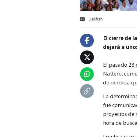
Delifish
El cierre de 
dejará a unos
El pasado 28 
Nattero, comun
de perdida qu
La determinac
fue comunicad
proyectos de r
hora de busca
Frente a esto,