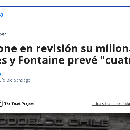
ia
4:59
ne en revisión su millon
s y Fontaine prevé "cuatr
a
Bío Bío Santiago
Ética y transparenci