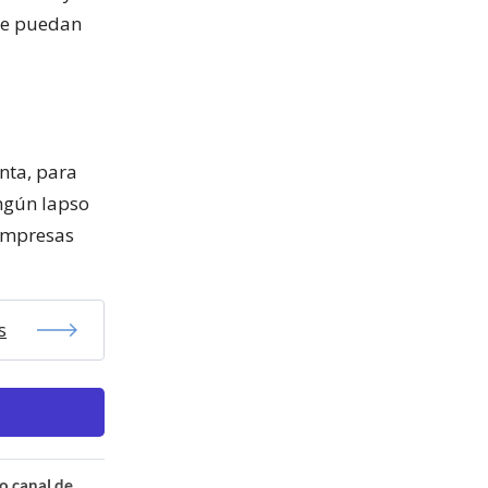
que puedan
anta, para
ngún lapso
 empresas
s
o canal de