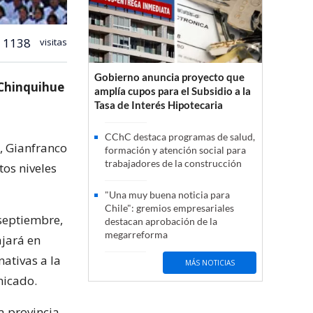
1138
visitas
Gobierno anuncia proyecto que
 Chinquihue
amplía cupos para el Subsidio a la
Tasa de Interés Hipotecaria
CChC destaca programas de salud,
, Gianfranco
formación y atención social para
trabajadores de la construcción
tos niveles
"Una muy buena noticia para
Chile": gremios empresariales
septiembre,
destacan aprobación de la
megarreforma
ajará en
nativas a la
MÁS NOTICIAS
nicado.
a provincia