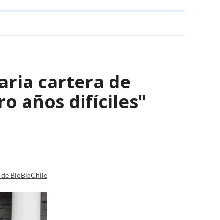
aria cartera de
o años difíciles"
a de BioBioChile