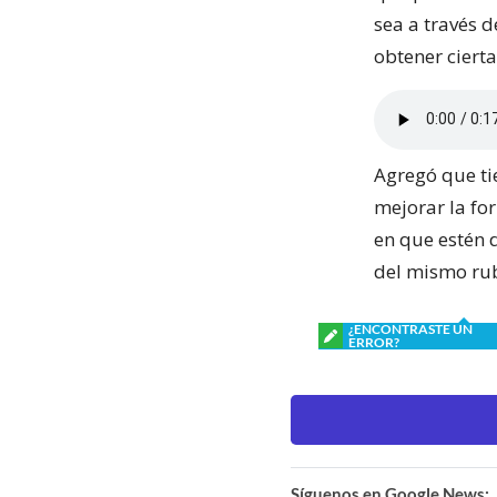
sea a través 
obtener ciert
Agregó que tie
mejorar la fo
en que estén 
del mismo rub
¿ENCONTRASTE UN
ERROR?
Síguenos en Google News: