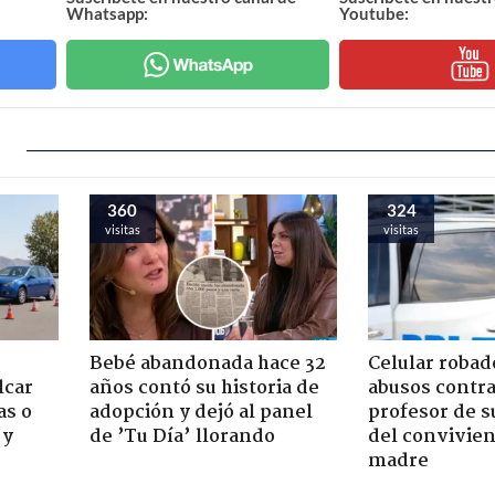
Whatsapp:
Youtube:
360
324
visitas
visitas
Bebé abandonada hace 32
Celular robad
lcar
años contó su historia de
abusos contra
as o
adopción y dejó al panel
profesor de s
 y
de ’Tu Día’ llorando
del convivien
madre