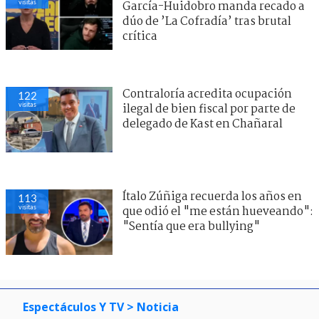
visitas
García-Huidobro manda recado a
dúo de ’La Cofradía’ tras brutal
crítica
Contraloría acredita ocupación
122
visitas
ilegal de bien fiscal por parte de
delegado de Kast en Chañaral
Ítalo Zúñiga recuerda los años en
113
visitas
que odió el "me están hueveando":
"Sentía que era bullying"
Espectáculos Y TV
> Noticia