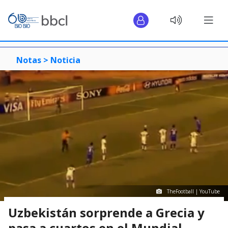
Notas >
Noticia
TheFootball | YouTube
Uzbekistán sorprende a Grecia y
pasa a cuartos en el Mundial