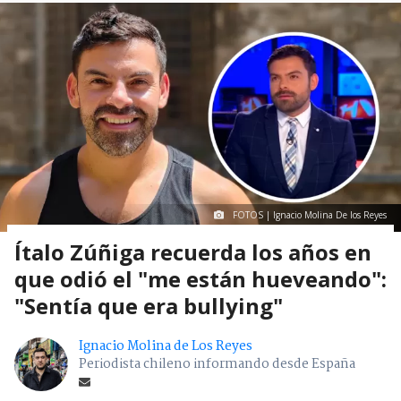
FOTOS | Ignacio Molina De los Reyes
Ítalo Zúñiga recuerda los años en
que odió el "me están hueveando":
"Sentía que era bullying"
Ignacio Molina de Los Reyes
Periodista chileno informando desde España