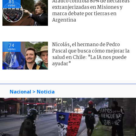
Arauco controla 80% de hectáreas
81
visitas
extranjerizadas en Misiones y
marca debate por tierras en
Argentina
Nicolás, el hermano de Pedro
74
visitas
Pascal que busca cómo mejorar la
salud en Chile: "La IA nos puede
ayudar"
Nacional
> Noticia