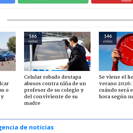
166
146
visitas
visitas
Celular robado destapa
Se viene el h
lcar
abusos contra niña de un
verano 2026: 
as o
profesor de su colegio y
cuándo será e
 y
del conviviente de su
hora según n
madre
gencia de noticias