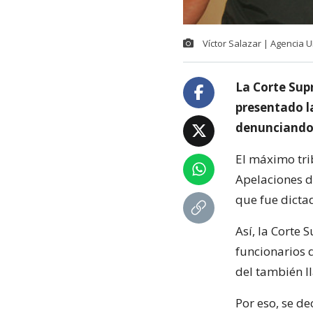
Víctor Salazar | Agencia 
La Corte Sup
presentado la
denunciando 
El máximo trib
Apelaciones d
que fue dicta
Así, la Corte
funcionarios 
del también l
Por eso, se d