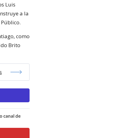
os Luis
nstruye a la
 Público.
antiago, como
ldo Brito
s
o canal de