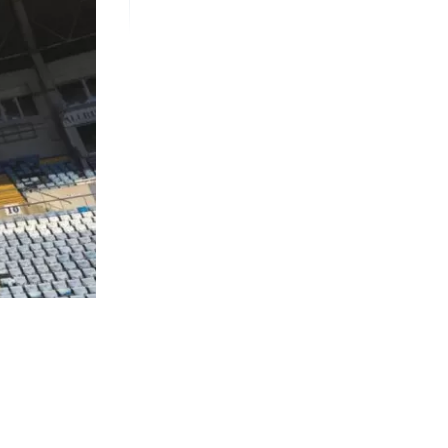
404
visitas