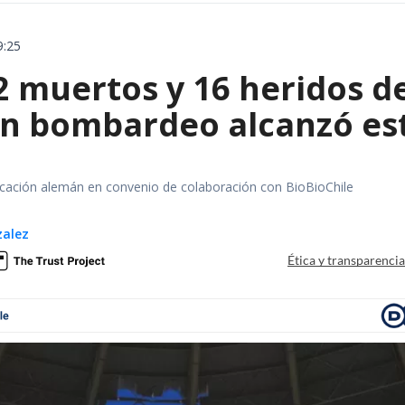
9:25
2 muertos y 16 heridos d
un bombardeo alcanzó est
ación alemán en convenio de colaboración con BioBioChile
zalez
Ética y transparenci